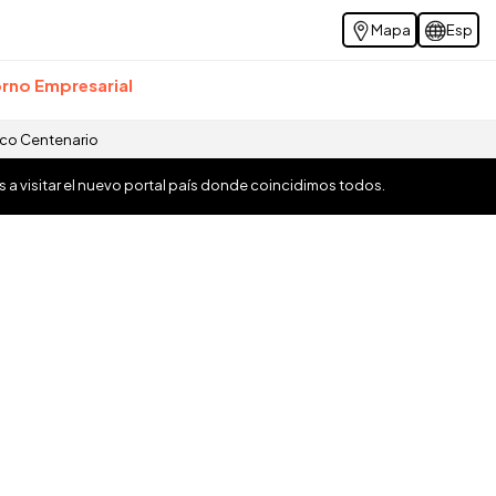
Mapa
Esp
rno Empresarial
ico Centenario
os a visitar el nuevo portal país donde coincidimos todos.