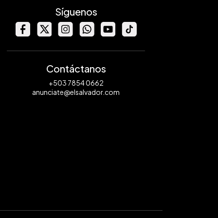
Síguenos
Contáctanos
+503 7854 0662
anunciate@elsalvador.com