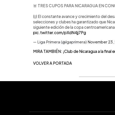
🚨
TRES CUPOS PARA NICARAGUA EN CON
🙌 El constante avance y crecimiento del desa
selecciones y clubes ha garantizado que Nicar
siguiente edición de la copa centroameric
pic.twitter.com/pXdN4jj7Pg
— Liga Primera (@lgaprimera)
November 23,
MIRA TAMBIÉN: ¡Club de Nicaragua a la final 
VOLVER A PORTADA