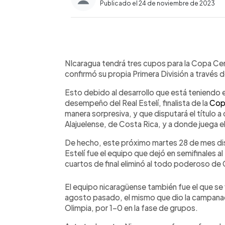
Publicado el 24 de noviembre de 2023
0:00
Facebook
Twitter
►
Escuchar artículo
NIcaragua tendrá tres cupos para la Copa 
confirmó su propia Primera División a través d
Esto debido al desarrollo que está teniendo el
desempeño del Real Estelí, finalista de la
Cop
manera sorpresiva, y que disputará el título a
Alajuelense, de Costa Rica, y a donde juega e
De hecho, este próximo martes 28 de mes disp
Estelí fue el equipo que dejó en semifinales 
cuartos de final eliminó al todo poderoso de
El equipo nicaragüense también fue el que se 
agosto pasado, el mismo que dio la campanada 
Olimpia, por 1-0 en la fase de grupos.