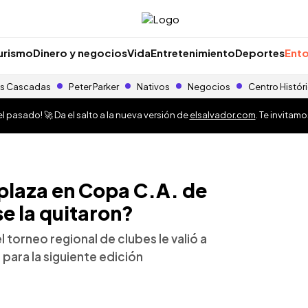
urismo
Dinero y negocios
Vida
Entretenimiento
Deportes
Ento
s Cascadas
Peter Parker
Nativos
Negocios
Centro Histór
 pasado! 🚀 Da el salto a la nueva versión de
elsalvador.com
. Te invitam
plaza en Copa C.A. de
 la quitaron?
 torneo regional de clubes le valió a
para la siguiente edición