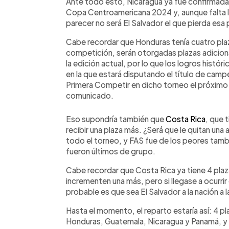
Ante todo esto, Nicaragua ya fue confirmada p
Copa Centroamericana 2024 y, aunque falta la 
parecer no será El Salvador el que pierda esa 
Cabe recordar que Honduras tenía cuatro plaz
competición, serán otorgadas plazas adicional
la edición actual, por lo que los logros histór
en la que estará disputando el título de campeó
Primera Competir en dicho torneo el próximo 
comunicado.
Eso supondría también que
Costa Rica
, que 
recibir una plaza más. ¿Será que le quitan una
todo el torneo, y FAS fue de los peores tamb
fueron últimos de grupo.
Cabe recordar que Costa Rica ya tiene 4 plaz
incrementen una más, pero si llegase a ocurrir
probable es que sea El Salvador a la nación a l
Hasta el momento, el reparto estaría así: 4 pl
Honduras, Guatemala, Nicaragua y Panamá, y 