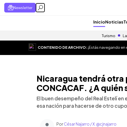
Newsletter
Inicio
Noticias
T
Turismo
La
CONTENIDO DE ARCHIVO:
¡Estás navegando en el
Nicaragua tendrá otra 
CONCACAF. ¿A quién se
El buen desempeño del Real Estelí en el
esa nación para hacerse de otro cupo 
Por
César Najarro / X: @cjnajarro