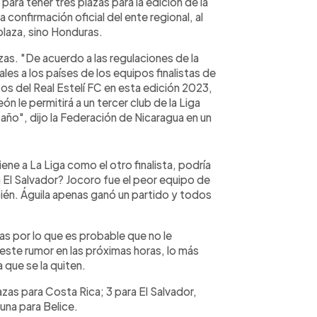
ara tener tres plazas para la edición de la
confirmación oficial del ente regional, al
plaza, sino Honduras.
as. "De acuerdo a las regulaciones de la
es a los países de los equipos finalistas de
icos del Real Estelí FC en esta edición 2023,
n le permitirá a un tercer club de la Liga
año", dijo la Federación de Nicaragua en un
tiene a La Liga como el otro finalista, podría
 a El Salvador? Jocoro fue el peor equipo de
ién. Águila apenas ganó un partido y todos
as por lo que es probable que no le
 este rumor en las próximas horas, lo más
a que se la quiten.
azas para Costa Rica; 3 para El Salvador,
una para Belice.