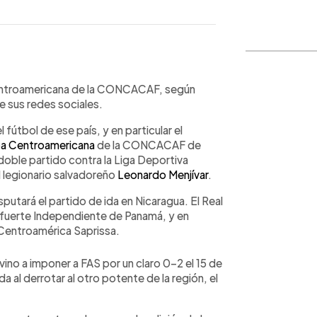
WhatsApp
Copiar link
Centroamericana de la CONCACAF, según
e sus redes sociales.
 fútbol de ese país, y en particular el
a Centroamericana
de la CONCACAF de
 doble partido contra la Liga Deportiva
l legionario salvadoreño
Leonardo Menjívar
.
utará el partido de ida en Nicaragua. El Real
al fuerte Independiente de Panamá, y en
 Centroamérica Saprissa.
vino a imponer a FAS por un claro 0-2 el 15 de
al derrotar al otro potente de la región, el