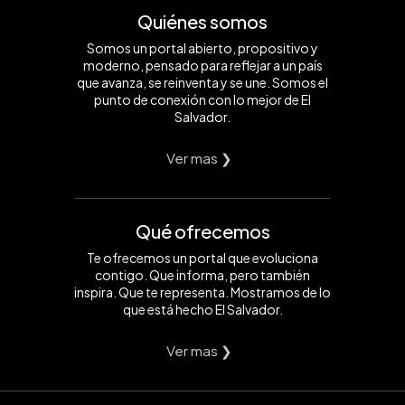
Quiénes somos
Somos un portal abierto, propositivo y
moderno, pensado para reflejar a un país
que avanza, se reinventa y se une. Somos el
punto de conexión con lo mejor de El
Salvador.
Ver mas ❯
Qué ofrecemos
Te ofrecemos un portal que evoluciona
contigo. Que informa, pero también
inspira. Que te representa. Mostramos de lo
que está hecho El Salvador.
Ver mas ❯