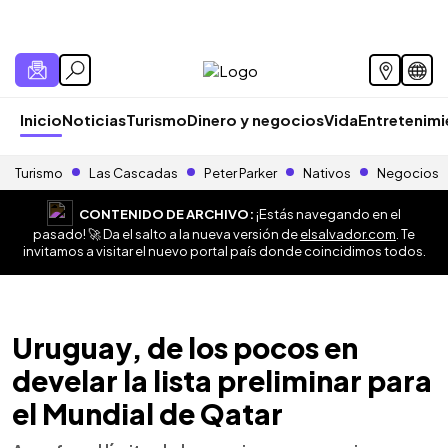
Inicio
Noticias
Turismo
Dinero y negocios
Vida
Entretenim
Turismo
Las Cascadas
Peter Parker
Nativos
Negocios
CONTENIDO DE ARCHIVO:
¡Estás navegando en el
pasado! 🚀 Da el salto a la nueva versión de
elsalvador.com
. Te
invitamos a visitar el nuevo portal país donde coincidimos todos.
Uruguay, de los pocos en
develar la lista preliminar para
el Mundial de Qatar