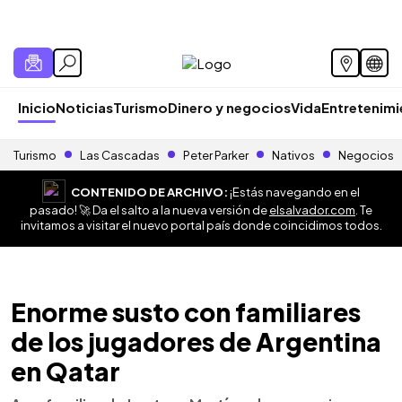
Inicio
Noticias
Turismo
Dinero y negocios
Vida
Entretenim
Turismo
Las Cascadas
Peter Parker
Nativos
Negocios
CONTENIDO DE ARCHIVO:
¡Estás navegando en el
pasado! 🚀 Da el salto a la nueva versión de
elsalvador.com
. Te
invitamos a visitar el nuevo portal país donde coincidimos todos.
Enorme susto con familiares
de los jugadores de Argentina
en Qatar