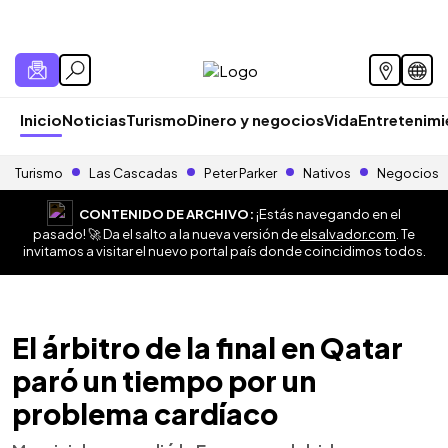
Inicio
Noticias
Turismo
Dinero y negocios
Vida
Entretenim
Turismo
Las Cascadas
Peter Parker
Nativos
Negocios
CONTENIDO DE ARCHIVO:
¡Estás navegando en el
pasado! 🚀 Da el salto a la nueva versión de
elsalvador.com
. Te
invitamos a visitar el nuevo portal país donde coincidimos todos.
El árbitro de la final en Qatar
paró un tiempo por un
problema cardíaco