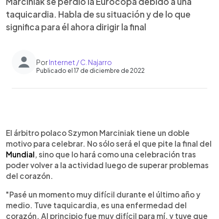
Marciniak se perdió la Eurocopa debido a una
taquicardia. Habla de su situación y de lo que
significa para él ahora dirigir la final
Por
Internet / C. Najarro
Publicado el 17 de diciembre de 2022
0:00
►
Escuchar artículo
El árbitro polaco Szymon Marciniak tiene un doble
motivo para celebrar. No sólo será el que pite la final del
Mundial
, sino que lo hará como una celebración tras
poder volver a la actividad luego de superar problemas
del corazón.
"Pasé un momento muy difícil durante el último año y
medio. Tuve taquicardia, es una enfermedad del
corazón. Al principio fue muy difícil para mí, y tuve que