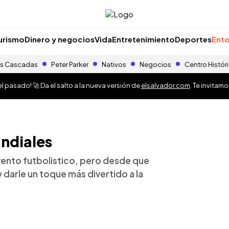
urismo
Dinero y negocios
Vida
Entretenimiento
Deportes
Ento
s Cascadas
Peter Parker
Nativos
Negocios
Centro Histór
 pasado! 🚀 Da el salto a la nueva versión de
elsalvador.com
. Te invitam
undiales
vento futbolistico, pero desde que
 darle un toque más divertido a la