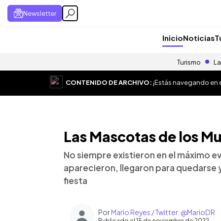
Newsletter
Inicio
Noticias
T
Turismo
La
CONTENIDO DE ARCHIVO:
¡Estás navegando en el
Las Mascotas de los M
No siempre existieron en el máximo e
aparecieron, llegaron para quedarse y
fiesta
Por
Mario Reyes / Twitter: @MarioDR
Publicado el 15 de noviembre de 2022