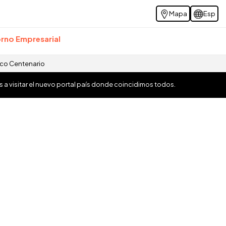
Mapa
Esp
rno Empresarial
ico Centenario
os a visitar el nuevo portal país donde coincidimos todos.