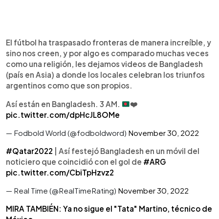
El fútbol ha traspasado fronteras de manera increíble, y
sino nos creen, y por algo es comparado muchas veces
como una religión, les dejamos videos de Bangladesh
(país en Asia) a donde los locales celebran los triunfos
argentinos como que son propios.
Así están en Bangladesh. 3 AM.
❤️
pic.twitter.com/dpHcJL8OMe
— Fodbold World (@fodboldword)
November 30, 2022
#Qatar2022
| Así festejó Bangladesh en un móvil del
noticiero que coincidió con el gol de
#ARG
pic.twitter.com/CbiTpHzvz2
— Real Time (@RealTimeRating)
November 30, 2022
MIRA TAMBIÉN: Ya no sigue el "Tata" Martino, técnico de