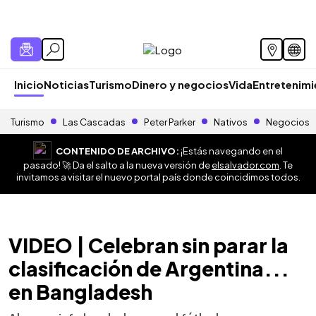
Inicio
Noticias
Turismo
Dinero y negocios
Vida
Entretenim
Turismo
Las Cascadas
Peter Parker
Nativos
Negocios
CONTENIDO DE ARCHIVO:
¡Estás navegando en el
pasado! 🚀 Da el salto a la nueva versión de
elsalvador.com
. Te
invitamos a visitar el nuevo portal país donde coincidimos todos.
VIDEO | Celebran sin parar la
clasificación de Argentina...
en Bangladesh