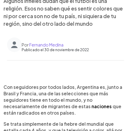
Algunos infieles dudan que el fútbol es una
religión. Esos no saben qué es sentir colores que
ni por cerca son no de tu país, ni siquiera de tu
región, sino del otro lado del mundo
Por
Fernando Medina
Publicado el 30 de noviembre de 2022
0:00
►
Escuchar artículo
Con seguidores por todos lados, Argentina es, junto a
Brasil y Francia, una de las selecciones que más
seguidores tiene en todo el mundo, y no
necesariamente de migrantes de estas
naciones
que
están radicados en otros países.
Se trata simplemente de la fiebre del mundial que
estalla cada 4 años, y que la televisión a color, allá por