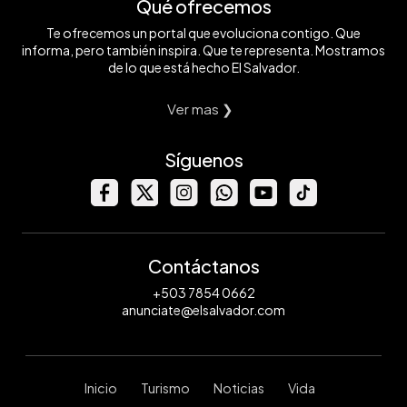
Qué ofrecemos
Te ofrecemos un portal que evoluciona contigo. Que
informa, pero también inspira. Que te representa. Mostramos
de lo que está hecho El Salvador.
Ver mas ❯
Síguenos
Contáctanos
+503 7854 0662
anunciate@elsalvador.com
Inicio
Turismo
Noticias
Vida