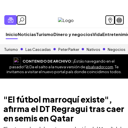
Inicio
Noticias
Turismo
Dinero y negocios
Vida
Entretenim
Turismo
Las Cascadas
Peter Parker
Nativos
Negocios
CONTENIDO DE ARCHIVO:
¡Estás navegando en el
pasado! 🚀 Da el salto a la nueva versión de
elsalvador.com
. Te
invitamos a visitar el nuevo portal país donde coincidimos todos.
"El fútbol marroquí existe",
afirma el DT Regragui tras caer
en semis en Qatar