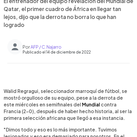
El entrenador del equipo revelación del Mundial de
Qatar, el primer cuadro de África en llegar tan
lejos, dijo que la derrota no borra lo que han
logrado
Por
AFP / C. Najarro
Publicado el 14 de diciembre de 2022
0:00
►
Escuchar artículo
Walid Regragui, seleccionador marroquí de fútbol, se
mostró orgulloso de su equipo, pese a la derrota de
este miércoles en semifinales del
Mundial
contra
Francia (2-0), después de haber hecho historia, al ser la
primera selección africana que llegó a esa instancia.
"Dimos todo y eso es lo más importante. Tuvimos
lesionados y eso era demasiado para nosotros. En el