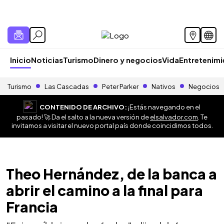
Inicio
Noticias
Turismo
Dinero y negocios
Vida
Entretenim
Turismo
Las Cascadas
Peter Parker
Nativos
Negocios
CONTENIDO DE ARCHIVO:
¡Estás navegando en el
pasado! 🚀 Da el salto a la nueva versión de
elsalvador.com
. Te
invitamos a visitar el nuevo portal país donde coincidimos todos.
Theo Hernández, de la banca a
abrir el camino a la final para
Francia