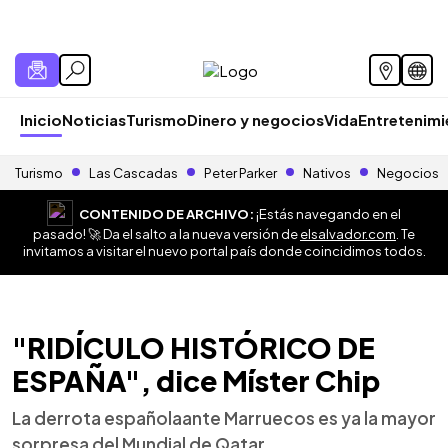
Inicio
Noticias
Turismo
Dinero y negocios
Vida
Entretenim
Turismo
Las Cascadas
Peter Parker
Nativos
Negocios
CONTENIDO DE ARCHIVO:
¡Estás navegando en el
pasado! 🚀 Da el salto a la nueva versión de
elsalvador.com
. Te
invitamos a visitar el nuevo portal país donde coincidimos todos.
"RIDÍCULO HISTÓRICO DE
ESPAÑA", dice Míster Chip
La derrota españolaante Marruecos es ya la mayor
sorpresa del Mundial de Qatar