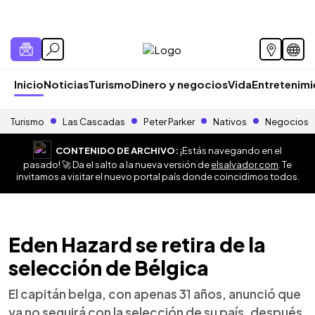
Inicio
Noticias
Turismo
Dinero y negocios
Vida
Entretenim
Turismo
Las Cascadas
Peter Parker
Nativos
Negocios
CONTENIDO DE ARCHIVO:
¡Estás navegando en el
pasado! 🚀 Da el salto a la nueva versión de
elsalvador.com
. Te
invitamos a visitar el nuevo portal país donde coincidimos todos.
Eden Hazard se retira de la
selección de Bélgica
El capitán belga, con apenas 31 años, anunció que
ya no seguirá con la selección de su país, después