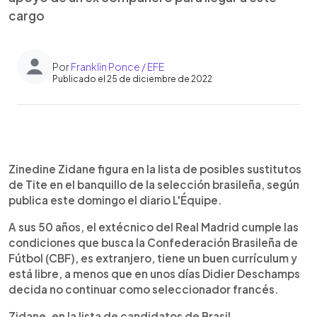
cargo
Por
Franklin Ponce / EFE
Publicado el 25 de diciembre de 2022
0:00
►
Escuchar artículo
Zinedine Zidane figura en la lista de posibles sustitutos
de Tite en el banquillo de la selección brasileña, según
publica este domingo el diario L'Équipe.
A sus 50 años, el extécnico del Real Madrid cumple las
condiciones que busca la Confederación Brasileña de
Fútbol (CBF), es extranjero, tiene un buen currículum y
está libre, a menos que en unos días Didier Deschamps
decida no continuar como seleccionador francés.
Zidane, en la lista de candidatos de Brasil.