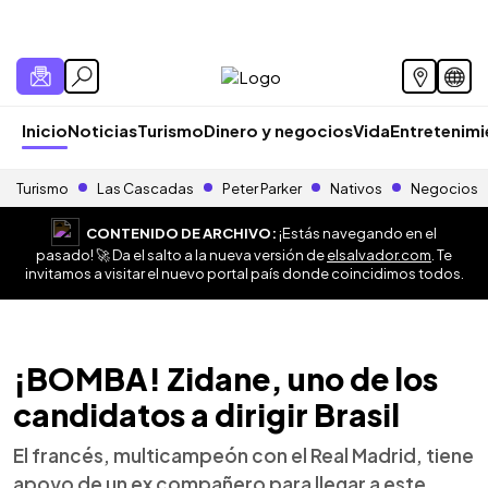
Inicio
Noticias
Turismo
Dinero y negocios
Vida
Entretenim
Turismo
Las Cascadas
Peter Parker
Nativos
Negocios
CONTENIDO DE ARCHIVO:
¡Estás navegando en el
pasado! 🚀 Da el salto a la nueva versión de
elsalvador.com
. Te
invitamos a visitar el nuevo portal país donde coincidimos todos.
¡BOMBA! Zidane, uno de los
candidatos a dirigir Brasil
El francés, multicampeón con el Real Madrid, tiene
apoyo de un ex compañero para llegar a este