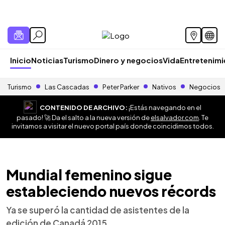
Inicio
Noticias
Turismo
Dinero y negocios
Vida
Entretenim
Turismo
Las Cascadas
Peter Parker
Nativos
Negocios
CONTENIDO DE ARCHIVO:
¡Estás navegando en el
pasado! 🚀 Da el salto a la nueva versión de
elsalvador.com
. Te
invitamos a visitar el nuevo portal país donde coincidimos todos.
Mundial femenino sigue
estableciendo nuevos récords
Ya se superó la cantidad de asistentes de la
edición de Canadá 2015