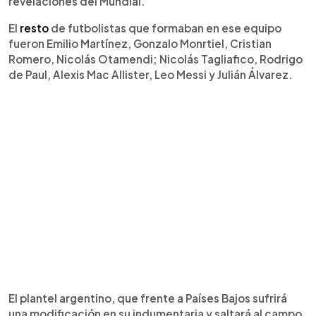
revelaciones del Mundial.
El
resto
de futbolistas que formaban en ese equipo
fueron Emilio Martínez, Gonzalo Monrtiel, Cristian
Romero, Nicolás Otamendi; Nicolás Tagliafico, Rodrigo
de Paul, Alexis Mac Allister, Leo Messi y Julián Álvarez.
El plantel argentino, que frente a Países Bajos sufrirá
una modificación en su indumentaria y saltará al campo