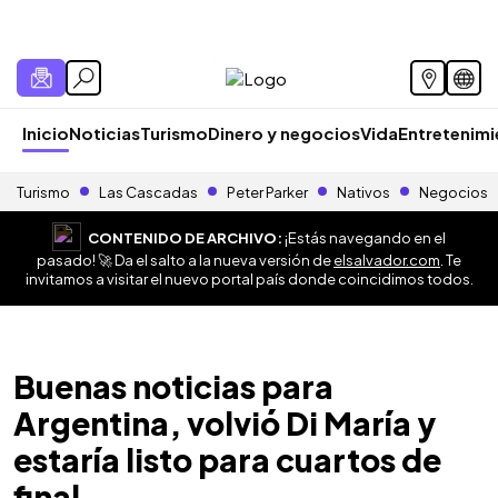
Inicio
Noticias
Turismo
Dinero y negocios
Vida
Entretenim
Turismo
Las Cascadas
Peter Parker
Nativos
Negocios
CONTENIDO DE ARCHIVO:
¡Estás navegando en el
pasado! 🚀 Da el salto a la nueva versión de
elsalvador.com
. Te
invitamos a visitar el nuevo portal país donde coincidimos todos.
Buenas noticias para
Argentina, volvió Di María y
estaría listo para cuartos de
final