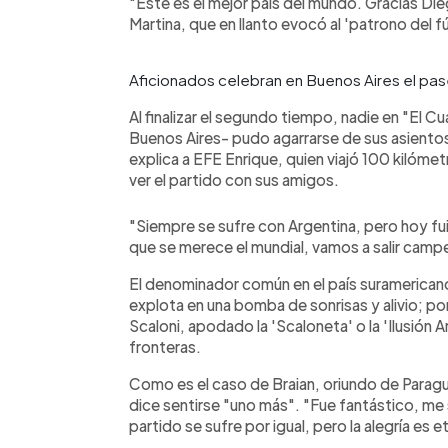
"Este es el mejor país del mundo. Gracias Di
Martina, que en llanto evocó al 'patrono del
Aficionados celebran en Buenos Aires el pase
Al finalizar el segundo tiempo, nadie en "El Cu
Buenos Aires- pudo agarrarse de sus asientos
explica a EFE Enrique, quien viajó 100 kilóme
ver el partido con sus amigos.
"Siempre se sufre con Argentina, pero hoy fu
que se merece el mundial, vamos a salir cam
El denominador común en el país suramerican
explota en una bomba de sonrisas y alivio; por
Scaloni, apodado la 'Scaloneta' o la 'Ilusión 
fronteras.
Como es el caso de Braian, oriundo de Paragu
dice sentirse "uno más". "Fue fantástico, m
partido se sufre por igual, pero la alegría es 