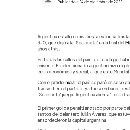
Publicado el 14 de diciembre de 2022
0:00
Facebook
Twitter
►
Escuchar artículo
Argentina estalló en una fiesta eufórica tras l
3-0, que dejó a la 'Scaloneta' en la final del
Mu
años atrás.
En todas las calles del país, por cada gol hub
unísono. El seleccionado argentino hizo explo
crisis económica y social, al que este Mundia
Con el pitido
inicial
, el país se paró en seco p
transmitiera el partido, ya fuera en bares, rest
‘Scaloneta’ juega, Argentina alienta", es la f
El primer gol de penalti anotado por parte del
tantos del delantero Julián Álvarez, que estu
ensordecieron la capital argentina.