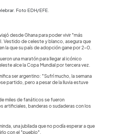
celebrar. Foto EDH/EFE.
iajó desde Ghana para poder vivir "más
bol. Vestido de celeste y blanco, asegura que
 en la que su país de adopción gane por 2-0.
 fueron una maratón para llegar al icónico
eleste alce la Copa Mundial por tercera vez.
fica ser argentino: "Sufrí mucho, la semana
 partido, pero a pesar de la lluvia estuve
e miles de fanáticos se fueron
artificiales, banderas o sudaderas con los
minda, una jubilada que no podía esperar a que
irlo con el "pueblo".