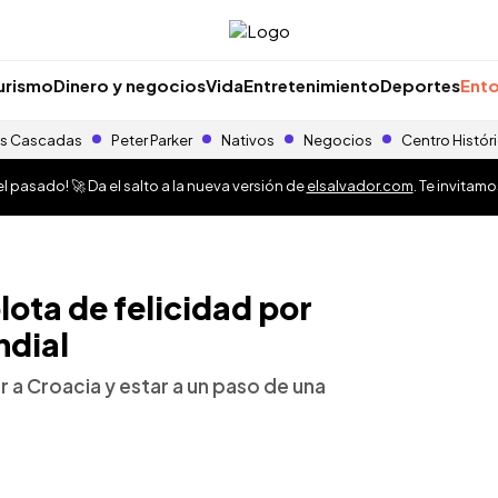
urismo
Dinero y negocios
Vida
Entretenimiento
Deportes
Ento
s Cascadas
Peter Parker
Nativos
Negocios
Centro Histór
 pasado! 🚀 Da el salto a la nueva versión de
elsalvador.com
. Te invitam
ota de felicidad por
ndial
r a Croacia y estar a un paso de una