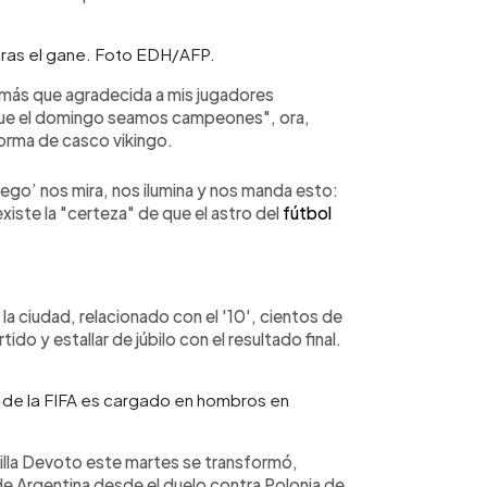
 tras el gane. Foto EDH/AFP.
más que agradecida a mis jugadores
n que el domingo seamos campeones", ora,
orma de casco vikingo.
Diego’ nos mira, nos ilumina y nos manda esto:
 existe la "certeza" de que el astro del
fútbol
a ciudad, relacionado con el '10', cientos de
ido y estallar de júbilo con el resultado final.
 de la FIFA es cargado en hombros en
Villa Devoto este martes se transformó,
de Argentina desde el duelo contra Polonia de