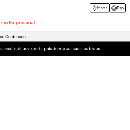
Mapa
Esp
rno Empresarial
ico Centenario
os a visitar el nuevo portal país donde coincidimos todos.