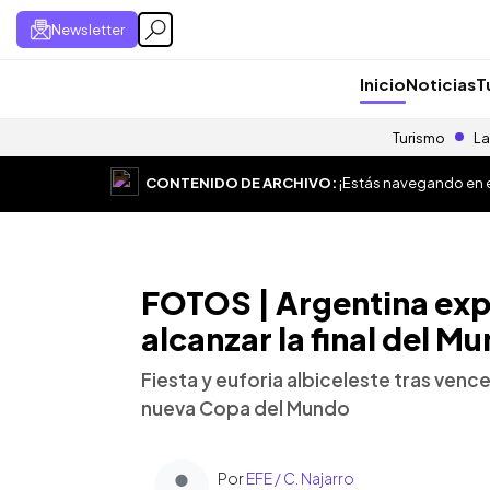
Newsletter
Inicio
Noticias
T
Turismo
La
CONTENIDO DE ARCHIVO:
¡Estás navegando en el
FOTOS | Argentina expl
alcanzar la final del Mu
Fiesta y euforia albiceleste tras vence
nueva Copa del Mundo
Por
EFE / C. Najarro