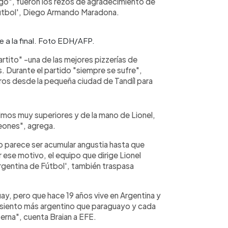
ego", fueron los rezos de agradecimiento de
 fútbol', Diego Armando Maradona.
 a la final. Foto EDH/AFP.
artito" -una de las mejores pizzerías de
. Durante el partido "siempre se sufre",
tros desde la pequeña ciudad de Tandíl para
imos muy superiores y de la mano de Lionel,
peones", agrega.
o parece ser acumular angustia hasta que
 ese motivo, el equipo que dirige Lionel
Argentina de Fútbol', también traspasa
ay, pero que hace 19 años vive en Argentina y
e siento más argentino que paraguayo y cada
eterna", cuenta Braian a EFE.