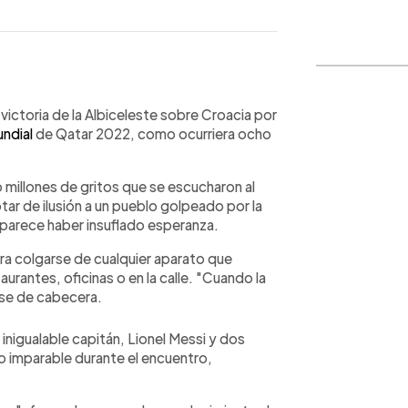
WhatsApp
Copiar link
a victoria de la Albiceleste sobre Croacia por
ndial
de Qatar 2022, como ocurriera ocho
o millones de gritos que se escucharon al
tar de ilusión a un pueblo golpeado por la
l parece haber insuflado esperanza.
ara colgarse de cualquier aparato que
aurantes, oficinas o en la calle. "Cuando la
rase de cabecera.
 inigualable capitán, Lionel Messi y dos
vo imparable durante el encuentro,