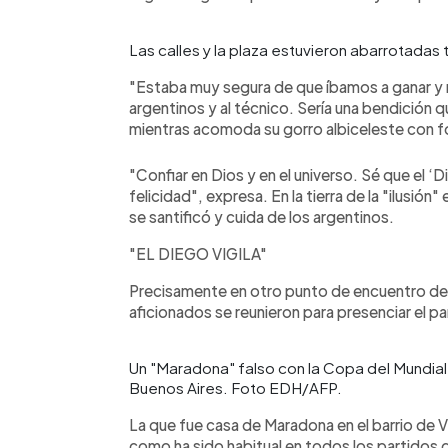
Las calles y la plaza estuvieron abarrotadas
"Estaba muy segura de que íbamos a ganar y 
argentinos y al técnico. Sería una bendició
mientras acomoda su gorro albiceleste con f
"Confiar en Dios y en el universo. Sé que el ‘
felicidad", expresa. En la tierra de la "ilusión"
se santificó y cuida de los argentinos.
"EL DIEGO VIGILA"
Precisamente en otro punto de encuentro de l
aficionados se reunieron para presenciar el part
Un "Maradona" falso con la Copa del Mundial
Buenos Aires. Foto EDH/AFP.
La que fue casa de Maradona en el barrio de 
como ha sido habitual en todos los partidos 