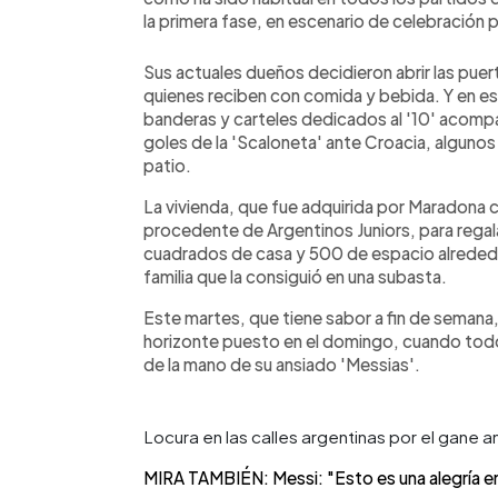
la primera fase, en escenario de celebración pa
Sus actuales dueños decidieron abrir las puert
quienes reciben con comida y bebida. Y en e
banderas y carteles dedicados al '10' acompañ
goles de la 'Scaloneta' ante Croacia, algunos 
patio.
La vivienda, que fue adquirida por Maradona 
procedente de Argentinos Juniors, para rega
cuadrados de casa y 500 de espacio alreded
familia que la consiguió en una subasta.
Este martes, que tiene sabor a fin de semana,
horizonte puesto en el domingo, cuando todo
de la mano de su ansiado 'Messias'.
Locura en las calles argentinas por el gane
MIRA TAMBIÉN: Messi: "Esto es una alegría e