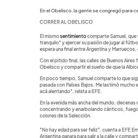
En el Obelisco, la gente se congregó para 
CORRER AL OBELISCO
El mismo
sentimiento
comparte Samuel, que v
tranquilo" y ejercer su pasión de jugar al fút
espera una final entre Argentina y Marruecos,
Con el pitido final, las calles de Buenos Aires
Obelisco y compartir el sueño de que la Albic
En poco tiempo, Samuel comparte lo que signi
pasada con Países Bajos. Me lastimó mucho ese
acá alentando", relata a EFE.
En la avenida más ancha del mundo, decenas d
concentrando y enarbolando cánticos, fuegos 
colores de la Selección.
"No hay edad para ser feliz", cuenta a EFE Er
Argentina ganara para salir a la calle y compart