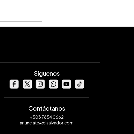
Síguenos
Contáctanos
+503 7854 0662
anunciate@elsalvador.com