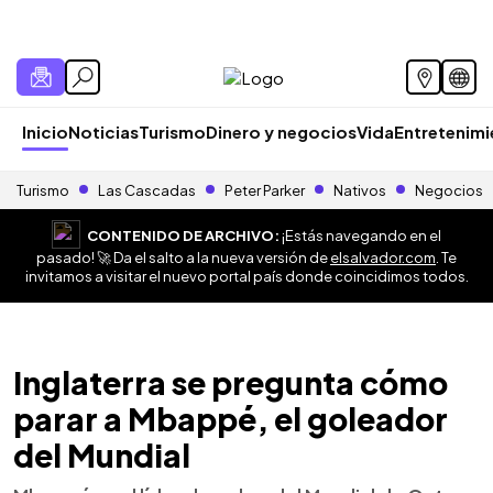
Inicio
Noticias
Turismo
Dinero y negocios
Vida
Entretenim
Turismo
Las Cascadas
Peter Parker
Nativos
Negocios
CONTENIDO DE ARCHIVO:
¡Estás navegando en el
pasado! 🚀 Da el salto a la nueva versión de
elsalvador.com
. Te
invitamos a visitar el nuevo portal país donde coincidimos todos.
Inglaterra se pregunta cómo
parar a Mbappé, el goleador
del Mundial