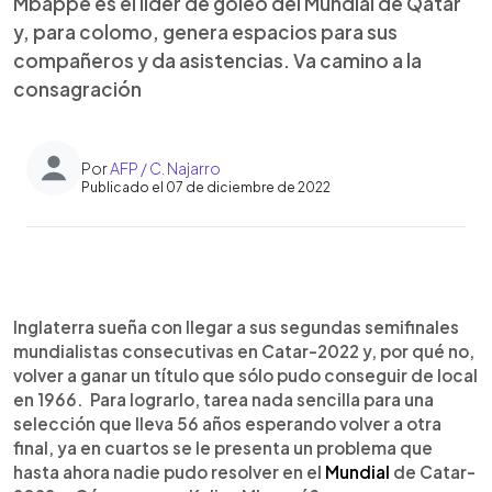
Mbappé es el líder de goleo del Mundial de Qatar
y, para colomo, genera espacios para sus
compañeros y da asistencias. Va camino a la
consagración
Por
AFP / C. Najarro
Publicado el 07 de diciembre de 2022
0:00
►
Escuchar artículo
Inglaterra sueña con llegar a sus segundas semifinales
mundialistas consecutivas en Catar-2022 y, por qué no,
volver a ganar un título que sólo pudo conseguir de local
en 1966. Para lograrlo, tarea nada sencilla para una
selección que lleva 56 años esperando volver a otra
final, ya en cuartos se le presenta un problema que
hasta ahora nadie pudo resolver en el
Mundial
de Catar-