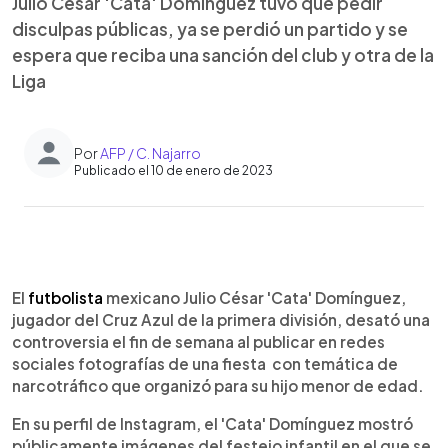
Julio César 'Cata' Domínguez tuvo que pedir
disculpas públicas, ya se perdió un partido y se
espera que reciba una sanción del club y otra de la
Liga
Por
AFP / C. Najarro
Publicado el 10 de enero de 2023
0:00
►
Escuchar artículo
El
futbolista
mexicano Julio César 'Cata' Domínguez,
jugador del Cruz Azul de la primera división, desató una
controversia el fin de semana al publicar en redes
sociales fotografías de una fiesta con temática de
narcotráfico que organizó para su hijo menor de edad.
En su perfil de Instagram, el 'Cata' Domínguez mostró
públicamente imágenes del festejo infantil en el que se