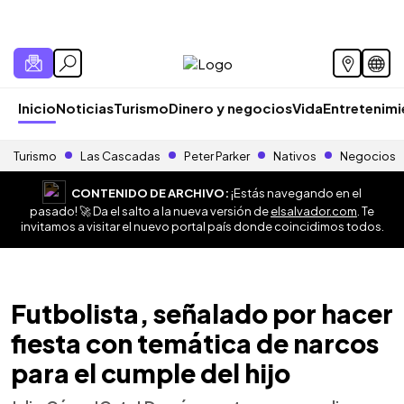
Inicio
Noticias
Turismo
Dinero y negocios
Vida
Entretenim
Turismo
Las Cascadas
Peter Parker
Nativos
Negocios
CONTENIDO DE ARCHIVO:
¡Estás navegando en el
pasado! 🚀 Da el salto a la nueva versión de
elsalvador.com
. Te
invitamos a visitar el nuevo portal país donde coincidimos todos.
Futbolista, señalado por hacer
fiesta con temática de narcos
para el cumple del hijo