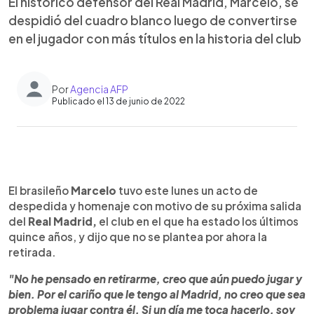
El histórico defensor del Real Madrid, Marcelo, se
despidió del cuadro blanco luego de convertirse
en el jugador con más títulos en la historia del club
Por
Agencia AFP
Publicado el 13 de junio de 2022
0:00
►
Escuchar artículo
El brasileño
Marcelo
tuvo este lunes un acto de
despedida y homenaje con motivo de su próxima salida
del
Real Madrid,
el club en el que ha estado los últimos
quince años, y dijo que no se plantea por ahora la
retirada.
"No he pensado en retirarme, creo que aún puedo jugar y
bien. Por el cariño que le tengo al Madrid, no creo que sea
problema jugar contra él. Si un día me toca hacerlo, soy