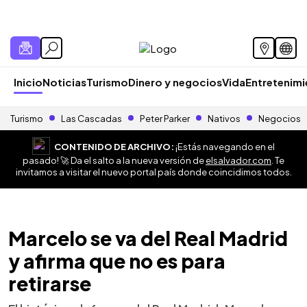
Inicio
Noticias
Turismo
Dinero y negocios
Vida
Entretenim
Turismo
Las Cascadas
Peter Parker
Nativos
Negocios
CONTENIDO DE ARCHIVO:
¡Estás navegando en el
pasado! 🚀 Da el salto a la nueva versión de
elsalvador.com
. Te
invitamos a visitar el nuevo portal país donde coincidimos todos.
Marcelo se va del Real Madrid
y afirma que no es para
retirarse