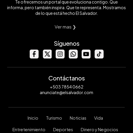
Te ofrecemos un portal que evoluciona contigo. Que
informa, pero también inspira. Que te representa. Mostramos
de lo que está hecho El Salvador.
Ver mas ❯
Síguenos
Contáctanos
+503 7854 0662
anunciate@elsalvador.com
Inicio
Turismo
Noticias
Vida
Entretenimiento
Deportes
Dinero y Negocios