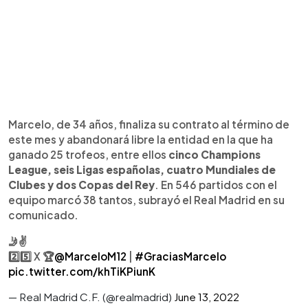
Marcelo, de 34 años, finaliza su contrato al término de
este mes y abandonará libre la entidad en la que ha
ganado 25 trofeos, entre ellos
cinco Champions
League, seis Ligas españolas, cuatro Mundiales de
Clubes y dos Copas del Rey
. En 546 partidos con el
equipo marcó 38 tantos, subrayó el Real Madrid en su
comunicado.
🤳✌️
2️⃣5️⃣ X 🏆
@MarceloM12
|
#GraciasMarcelo
pic.twitter.com/khTiKPiunK
— Real Madrid C.F. (@realmadrid)
June 13, 2022