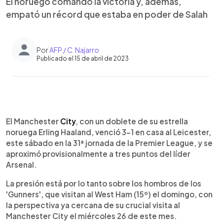
El noruego comandó la victoria y, además,
empató un récord que estaba en poder de Salah
Por
AFP / C. Najarro
Publicado el 15 de abril de 2023
0:00
►
Escuchar artículo
El Manchester
City
, con un doblete de su estrella
noruega Erling Haaland, venció 3-1 en casa al Leicester,
este sábado en la 31ª jornada de la Premier League, y se
aproximó provisionalmente a tres puntos del líder
Arsenal.
La presión está por lo tanto sobre los hombros de los
'Gunners', que visitan al West Ham (15º) el domingo, con
la perspectiva ya cercana de su crucial visita al
Manchester City el miércoles 26 de este mes.