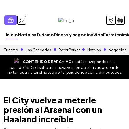
Inicio
Noticias
Turismo
Dinero y negocios
Vida
Entretenim
Turismo
Las Cascadas
Peter Parker
Nativos
Negocios
CONTENIDO DE ARCHIVO:
¡Estás navegando en el
pasado! 🚀 Da el salto a la nueva versión de
elsalvador.com
. Te
invitamos a visitar el nuevo portal país donde coincidimos todos.
El City vuelve a meterle
presión al Arsenal con un
Haaland increíble