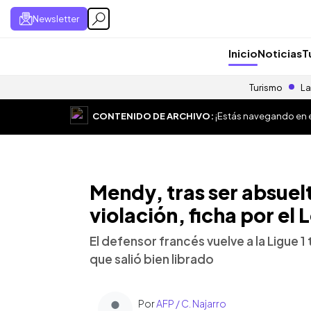
Newsletter
Inicio
Noticias
T
Turismo
La
CONTENIDO DE ARCHIVO:
¡Estás navegando en el
Mendy, tras ser absuel
violación, ficha por el 
El defensor francés vuelve a la Ligue 1
que salió bien librado
Por
AFP / C. Najarro