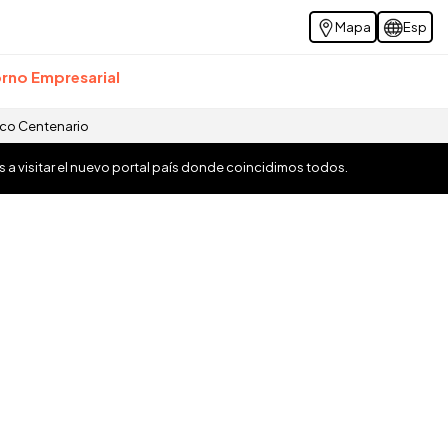
Mapa
Esp
rno Empresarial
ico Centenario
os a visitar el nuevo portal país donde coincidimos todos.