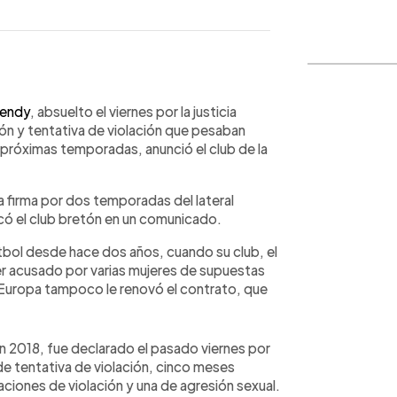
WhatsApp
Copiar link
Mendy
, absuelto el viernes por la justicia
ión y tentativa de violación que pesaban
s próximas temporadas, anunció el club de la
la firma por dos temporadas del lateral
icó el club bretón en un comunicado.
tbol desde hace dos años, cuando su club, el
er acusado por varias mujeres de supuestas
Europa tampoco le renovó el contrato, que
 2018, fue declarado el pasado viernes por
y de tentativa de violación, cinco meses
ciones de violación y una de agresión sexual.