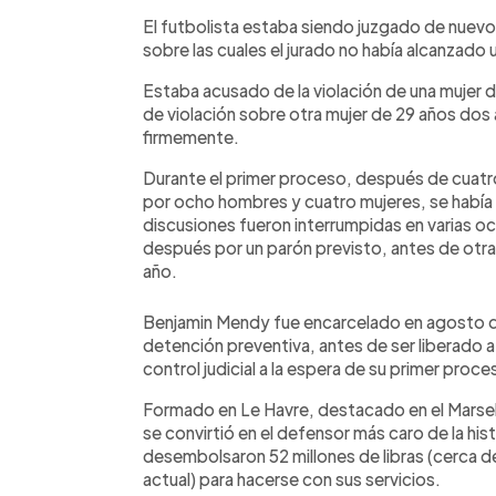
El futbolista estaba siendo juzgado de nuevo
sobre las cuales el jurado no había alcanzado
Estaba acusado de la violación de una mujer 
de violación sobre otra mujer de 29 años do
firmemente.
Durante el primer proceso, después de cuatr
por ocho hombres y cuatro mujeres, se había r
discusiones fueron interrumpidas en varias o
después por un parón previsto, antes de otra 
año.
Benjamin Mendy fue encarcelado en agosto 
detención preventiva, antes de ser liberado
control judicial a la espera de su primer proce
Formado en Le Havre, destacado en el Marse
se convirtió en el defensor más caro de la his
desembolsaron 52 millones de libras (cerca de
actual) para hacerse con sus servicios.