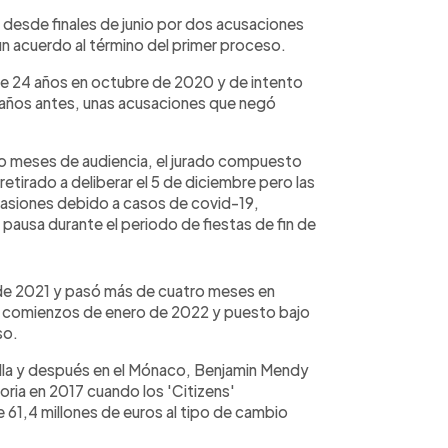
 desde finales de junio por dos acusaciones
 un acuerdo al término del primer proceso.
de 24 años en octubre de 2020 y de intento
s años antes, unas acusaciones que negó
o meses de audiencia, el jurado compuesto
etirado a deliberar el 5 de diciembre pero las
casiones debido a casos de covid-19,
pausa durante el periodo de fiestas de fin de
de 2021 y pasó más de cuatro meses en
 a comienzos de enero de 2022 y puesto bajo
so.
lla y después en el Mónaco, Benjamin Mendy
toria en 2017 cuando los 'Citizens'
 61,4 millones de euros al tipo de cambio