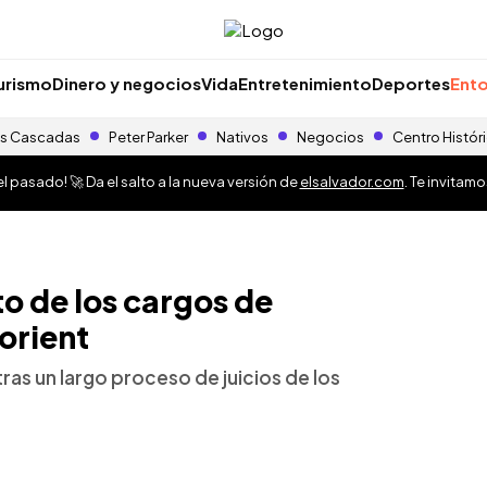
urismo
Dinero y negocios
Vida
Entretenimiento
Deportes
Ento
s Cascadas
Peter Parker
Nativos
Negocios
Centro Histór
 pasado! 🚀 Da el salto a la nueva versión de
elsalvador.com
. Te invitam
to de los cargos de
Lorient
 tras un largo proceso de juicios de los