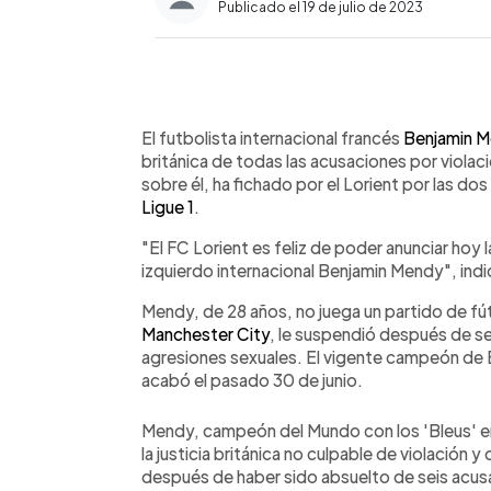
Publicado el 19 de julio de 2023
0:00
Facebook
Twitter
►
Escuchar artículo
El futbolista internacional francés
Benjamin 
británica de todas las acusaciones por violac
sobre él, ha fichado por el Lorient por las do
Ligue 1
.
"El FC Lorient es feliz de poder anunciar hoy 
izquierdo internacional Benjamin Mendy", ind
Mendy, de 28 años, no juega un partido de fú
Manchester City
, le suspendió después de s
agresiones sexuales. El vigente campeón de 
acabó el pasado 30 de junio.
Mendy, campeón del Mundo con los 'Bleus' en
la justicia británica no culpable de violación 
después de haber sido absuelto de seis acusa