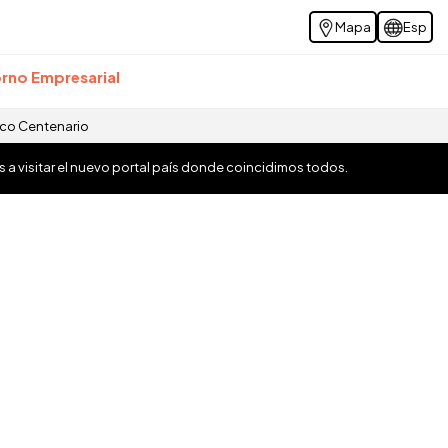
Mapa
Esp
rno Empresarial
ico Centenario
os a visitar el nuevo portal país donde coincidimos todos.