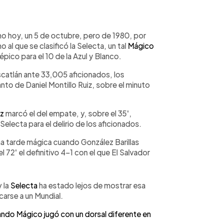
WhatsApp
Copiar link
mo hoy, un 5 de octubre, pero de 1980, por
o al que se clasificó la Selecta, un tal
Mágico
pico para el 10 de la Azul y Blanco.
scatlán ante 33,005 aficionados, los
nto de Daniel Montillo Ruiz, sobre el minuto
ez
marcó el del empate, y, sobre el 35',
Selecta para el delirio de los aficionados.
a tarde mágica cuando González Barillas
 el 72' el definitivo 4-1 con el que El Salvador
 la
Selecta
ha estado lejos de mostrar esa
carse a un Mundial.
ndo Mágico jugó con un dorsal diferente en