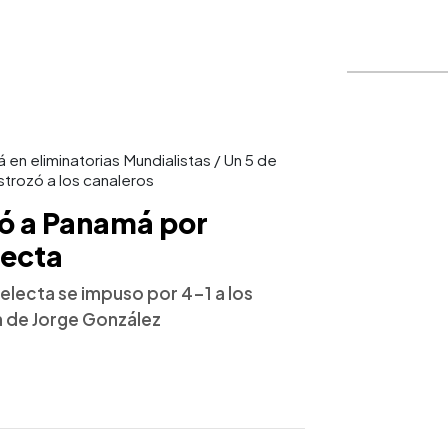
 en eliminatorias Mundialistas / Un 5 de
trozó a los canaleros
ó a Panamá por
lecta
Selecta se impuso por 4-1 a los
n de Jorge González
o