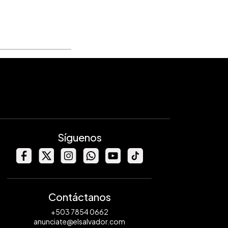
Síguenos
Contáctanos
+503 7854 0662
anunciate@elsalvador.com