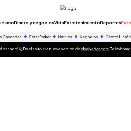
urismo
Dinero y negocios
Vida
Entretenimiento
Deportes
Ento
s Cascadas
Peter Parker
Nativos
Negocios
Centro Histór
 pasado! 🚀 Da el salto a la nueva versión de
elsalvador.com
. Te invitam