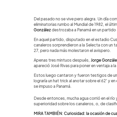
0:00
Facebook
Twitter
►
Escuchar artículo
Del pasado no se vive pero alegra. Un día co
eliminatorias rumbo al Mundial de 1982, el últim
González
destrozaba a Panamá en un partido é
En aquel partido, disputado en el estadio Cu
canaleros sorprendieron a la Selecta con un ta
27, pero nada más molestaron el avispero.
Apenas tres mintuos después,
Jorge Gonzál
apareció José Rivas para poner en ventaja a la 
Estos luego cantaron y fueron testigos de un
lograría un hat trick al anotar sobre el 62' y en
se impuso a Panamá.
Desde entonces, mucha agua corrió en el río y
superioridad sobre los canaleros, o, de clasifi
MIRA TAMBIÉN: Curiosidad: la ocasión de cua