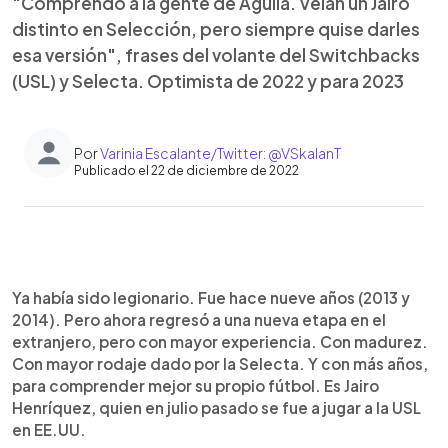
"Comprendo a la gente de Águila. Veían un Jairo
distinto en Selección, pero siempre quise darles
esa versión", frases del volante del Switchbacks
(USL) y Selecta. Optimista de 2022 y para 2023
Por
Varinia Escalante/Twitter: @VSkalanT
Publicado el 22 de diciembre de 2022
0:00
►
Escuchar artículo
Ya había sido legionario. Fue hace nueve años (2013 y
2014). Pero ahora regresó a una nueva etapa en el
extranjero, pero con mayor experiencia. Con madurez.
Con mayor rodaje dado por la Selecta. Y con más años,
para comprender mejor su propio fútbol. Es Jairo
Henríquez, quien en julio pasado se fue a jugar a la USL
en EE.UU.