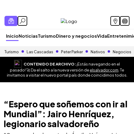
Inicio
Noticias
Turismo
Dinero y negocios
Vida
Entretenim
Turismo
Las Cascadas
Peter Parker
Nativos
Negocios
CONTENIDO DE ARCHIVO:
¡Estás navegando en el
pasado! 🚀 Da el salto a la nueva versión de
elsalvador.com
. Te
invitamos a visitar el nuevo portal país donde coincidimos todos.
“Espero que soñemos con ir al
Mundial”: Jairo Henríquez,
legionario salvadoreño