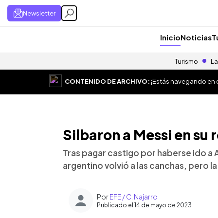
Newsletter
Inicio
Noticias
T
Turismo
La
CONTENIDO DE ARCHIVO:
¡Estás navegando en el
Silbaron a Messi en su 
Tras pagar castigo por haberse ido a A
argentino volvió a las canchas, pero la 
Por
EFE / C. Najarro
Publicado el 14 de mayo de 2023