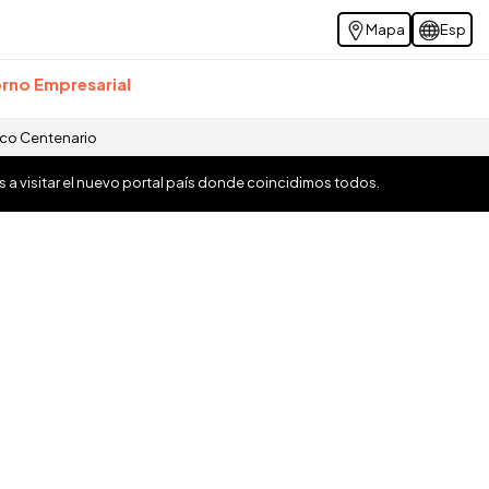
Mapa
Esp
rno Empresarial
ico Centenario
os a visitar el nuevo portal país donde coincidimos todos.