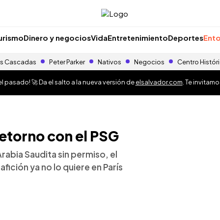
urismo
Dinero y negocios
Vida
Entretenimiento
Deportes
Ento
s Cascadas
Peter Parker
Nativos
Negocios
Centro Histór
 pasado! 🚀 Da el salto a la nueva versión de
elsalvador.com
. Te invitam
retorno con el PSG
rabia Saudita sin permiso, el
afición ya no lo quiere en París