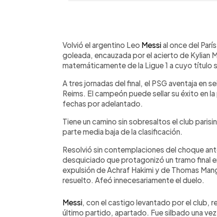
0:00
Facebook
Twitter
►
Escuchar artículo
Volvió el argentino Leo
Messi
al once del Parí
goleada, encauzada por el acierto de Kylian 
matemáticamente de la Ligue 1 a cuyo título 
A tres jornadas del final, el PSG aventaja en se
Reims. El campeón puede sellar su éxito en la
fechas por adelantado.
Tiene un camino sin sobresaltos el club parisino
parte media baja de la clasificación.
Resolvió sin contemplaciones del choque ant
desquiciado que protagonizó un tramo final e
expulsión de Achraf Hakimi y de Thomas Manga
resuelto. Afeó innecesariamente el duelo.
Messi
, con el castigo levantado por el club, 
último partido, apartado. Fue silbado una ve