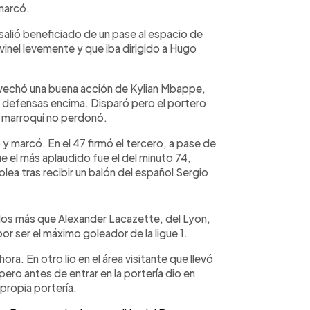
marcó.
 salió beneficiado de un pase al espacio de
vinel levemente y que iba dirigido a Hugo
ovechó una buena acción de Kylian Mbappe,
es defensas encima. Disparó pero el portero
al marroquí no perdonó.
 marcó. En el 47 firmó el tercero, a pase de
ue el más aplaudido fue el del minuto 74,
lea tras recibir un balón del español Sergio
 dos más que Alexander Lacazette, del Lyon,
or ser el máximo goleador de la ligue 1.
ora. En otro lio en el área visitante que llevó
pero antes de entrar en la portería dio en
propia portería.