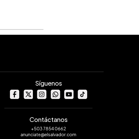
Síguenos
Contáctanos
+503 7854 0662
anunciate@elsalvador.com