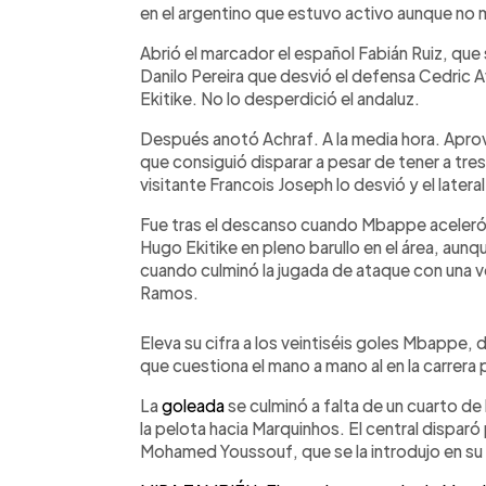
en el argentino que estuvo activo aunque no 
Abrió el marcador el español Fabián Ruiz, que
Danilo Pereira que desvió el defensa Cedric A
Ekitike. No lo desperdició el andaluz.
Después anotó Achraf. A la media hora. Apr
que consiguió disparar a pesar de tener a tr
visitante Francois Joseph lo desvió y el later
Fue tras el descanso cuando Mbappe aceleró y
Hugo Ekitike en pleno barullo en el área, aunq
cuando culminó la jugada de ataque con una vo
Ramos.
Eleva su cifra a los veintiséis goles Mbappe,
que cuestiona el mano a mano al en la carrera p
La
goleada
se culminó a falta de un cuarto de h
la pelota hacia Marquinhos. El central disparó 
Mohamed Youssouf, que se la introdujo en su 