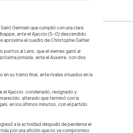
WhatsApp
Copiar link
s Saint Germain que cumplió con una clara
Mbappe, ante el Ajaccio (5-0) descendido
se aproxima el cuadro de Christophe Galtier.
is puntos al Lens, que el viernes ganó al
 próxima jornada, ante el Auxerre, con dos
 en su tramo final, ante rivales situados en la
e el Ajaccio, condenado, resignado y
nrarecido, alterado que terminó con la
ni, en los últimos minutos, con el partido
regresó a la actividad después de perderse el
z más por una afición que no ve compromiso