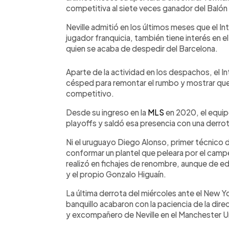
competitiva al siete veces ganador del Balón
Neville admitió en los últimos meses que el In
jugador franquicia, también tiene interés en
quien se acaba de despedir del Barcelona.
Aparte de la actividad en los despachos, el I
césped para remontar el rumbo y mostrar que
competitivo.
Desde su ingreso en la
MLS
en 2020, el equip
playoffs y saldó esa presencia con una derrot
Ni el uruguayo Diego Alonso, primer técnico de
conformar un plantel que peleara por el campe
realizó en fichajes de renombre, aunque de e
y el propio Gonzalo Higuaín.
La última derrota del miércoles ante el New Yo
banquillo acabaron con la paciencia de la di
y excompañero de Neville en el Manchester Un