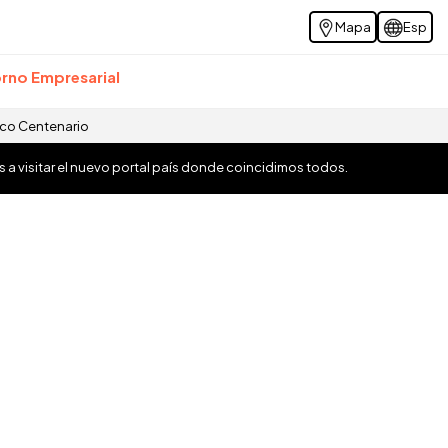
Mapa
Esp
rno Empresarial
ico Centenario
os a visitar el nuevo portal país donde coincidimos todos.