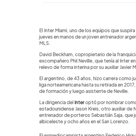
0:00
Facebook
Twitter
►
Escuchar artículo
El Inter Miami, uno de los equipos que suspira
jueves en manos de un joven entrenador argent
MLS.
David Beckham, copropietario de la franquicia
excompañero Phil Neville, que tenía al Inter en
relevo de forma interina por su auxiliar Javier
El argentino, de 43 años, hizo carrera como jug
liga norteamericana hasta su retirada en 20
de formación y luego asistente de Neville.
La dirigencia del
Inter
optó por nombrar como t
estadounidense Jason Kreis, otro auxiliar de 
entrenador de porteros Sebastián Saja, que j
albiceleste y ocho años en el San Lorenzo.
El exmediocampista argentino Federico Higua