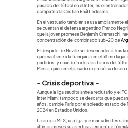
pasado del fútbol en el Inter, es el entrenado
compatriota Cristian Raúl Ledesma.
En el vestuario también se usa ampliamente el
se cuentan el defensa argentino Franco Negri 
que la joven promesa Benjamín Cremaschi, na
concentración del combinado sub-20 de
Arg
El despido de Neville se desencadenó tras la c
que mantiene a la franquicia en el último lugar
partidos, y cuando todos los focos del fútbo
Messi, quien en el pasado expresó su deseo de
- Crisis deportiva -
Aunque la liga saudita anhela reclutarlo y el 
Inter Miami tampoco se descarta que puedan 
años, cambie París por el soleado estado de 
2024 en Estados Unidos.
La propia MLS, una liga que marca límites sala
últimos meses su apertura a encontrar fórmula