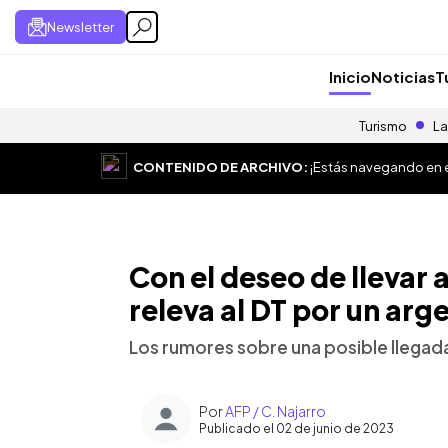
Newsletter
Inicio
Noticias
T
Turismo
La
CONTENIDO DE ARCHIVO:
¡Estás navegando en el
Con el deseo de llevar a
releva al DT por un arg
Los rumores sobre una posible llegad
Por
AFP / C. Najarro
Publicado el 02 de junio de 2023