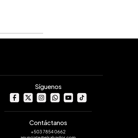
Síguenos
Contáctanos
+503 7854 0662
anunciate@elsalvador.com