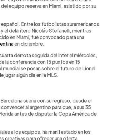
r del equipo reserva en Miami, asistido por su
 español. Entre los futbolistas suramericanos
y el delantero Nicolás Stefanelli, mientras
cido en Miami, fue convocado para una
entina
en diciembre.
uarta derrota seguida del Inter el miércoles,
 de la conferencia con 15 puntos en 15
l mundial se posan sobre el futuro de Lionel
 jugar algún día en la MLS.
FC Barcelona sueña con su regreso, desde el
convencer al argentino para que, a sus 35
Florida antes de disputar la Copa América de
riales a los equipos, ha manifestado en los
s creativas para ofrecer una oferta