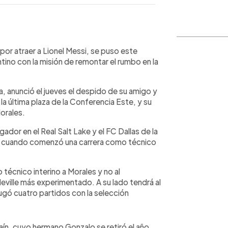
WhatsApp
Copiar link
 por atraer a Lionel Messi, se puso este
ino con la misión de remontar el rumbo en la
, anunció el jueves el despido de su amigo y
 la última plaza de la Conferencia Este, y su
 Morales.
ador en el Real Salt Lake y el FC Dallas de la
17, cuando comenzó una carrera como técnico
écnico interino a Morales y no al
Neville más experimentado. A su lado tendrá al
ugó cuatro partidos con la selección
ín, cuyo hermano Gonzalo se retiró el año