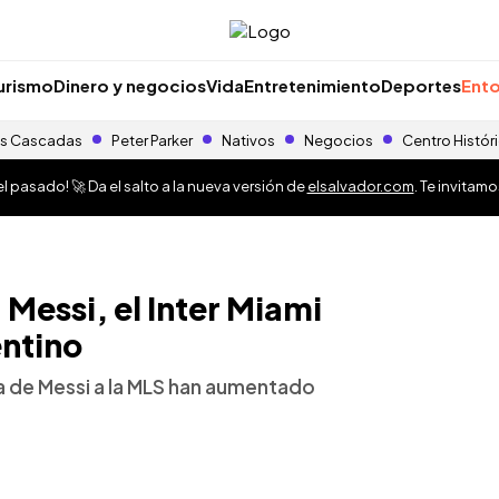
urismo
Dinero y negocios
Vida
Entretenimiento
Deportes
Ento
s Cascadas
Peter Parker
Nativos
Negocios
Centro Histór
 pasado! 🚀 Da el salto a la nueva versión de
elsalvador.com
. Te invitam
 Messi, el Inter Miami
entino
a de Messi a la MLS han aumentado