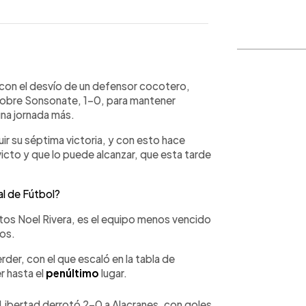
WhatsApp
Copiar link
 con el desvío de un defensor cocotero,
 sobre Sonsonate, 1-0, para mantener
una jornada más.
ir su séptima victoria, y con esto hace
victo y que lo puede alcanzar, que esta tarde
al de Fútbol?
ntos Noel Rivera, es el equipo menos vencido
tos.
der, con el que escaló en la tabla de
r hasta el
penúltimo
lugar.
 Libertad derrotó 2-0 a Alacranes, con goles