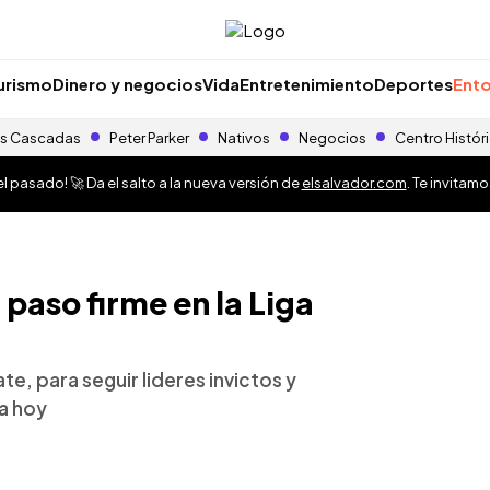
urismo
Dinero y negocios
Vida
Entretenimiento
Deportes
Ento
s Cascadas
Peter Parker
Nativos
Negocios
Centro Histór
 pasado! 🚀 Da el salto a la nueva versión de
elsalvador.com
. Te invitam
paso firme en la Liga
e, para seguir lideres invictos y
a hoy