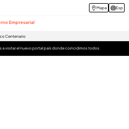
Mapa
Esp
rno Empresarial
ico Centenario
os a visitar el nuevo portal país donde coincidimos todos.