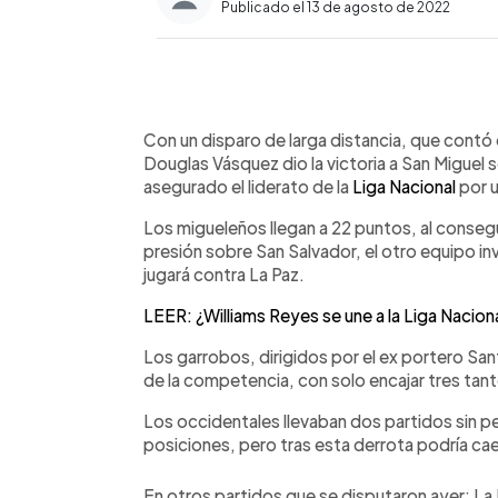
Publicado el 13 de agosto de 2022
0:00
Facebook
Twitter
►
Escuchar artículo
Con un disparo de larga distancia, que contó
Douglas Vásquez dio la victoria a San Miguel
asegurado el liderato de la
Liga Nacional
por 
Los migueleños llegan a 22 puntos, al consegu
presión sobre San Salvador, el otro equipo in
jugará contra La Paz.
LEER: ¿Williams Reyes se une a la Liga Nacion
Los garrobos, dirigidos por el ex portero Sa
de la competencia, con solo encajar tres tan
Los occidentales llevaban dos partidos sin per
posiciones, pero tras esta derrota podría cae
En otros partidos que se disputaron ayer: La