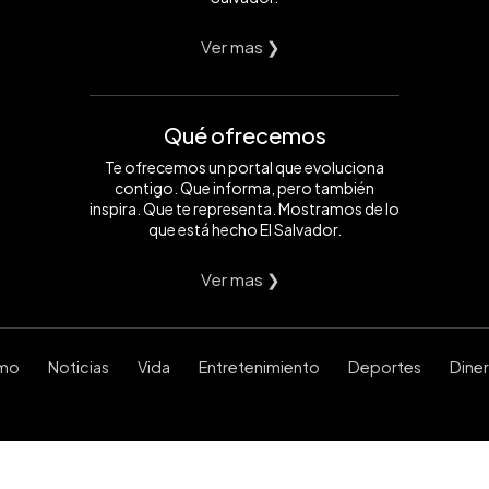
Ver mas ❯
Qué ofrecemos
Te ofrecemos un portal que evoluciona
contigo. Que informa, pero también
inspira. Que te representa. Mostramos de lo
que está hecho El Salvador.
Ver mas ❯
smo
Noticias
Vida
Entretenimiento
Deportes
Dine