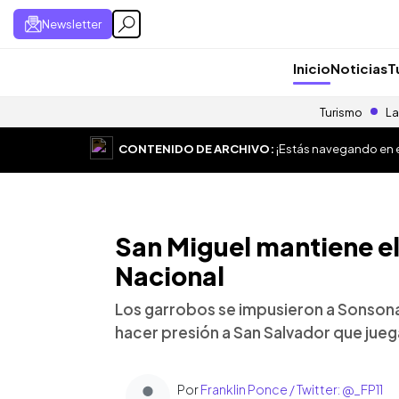
Newsletter
Inicio
Noticias
T
Turismo
La
CONTENIDO DE ARCHIVO:
¡Estás navegando en el
San Miguel mantiene el 
Nacional
Los garrobos se impusieron a Sonsonat
hacer presión a San Salvador que jueg
Por
Franklin Ponce / Twitter: @_FP11