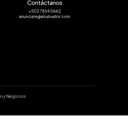
Contáctanos
+503 7854 0662
anunciate@elsalvador.com
ro y Negocios