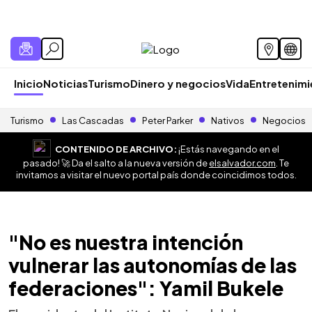
Inicio
Noticias
Turismo
Dinero y negocios
Vida
Entretenim
Turismo
Las Cascadas
Peter Parker
Nativos
Negocios
CONTENIDO DE ARCHIVO:
¡Estás navegando en el
pasado! 🚀 Da el salto a la nueva versión de
elsalvador.com
. Te
invitamos a visitar el nuevo portal país donde coincidimos todos.
"No es nuestra intención
vulnerar las autonomías de las
federaciones": Yamil Bukele