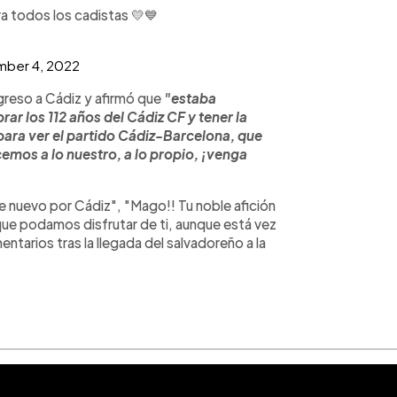
a todos los cadistas 💛💙
ber 4, 2022
egreso a Cádiz y afirmó que
"estaba
ar los 112 años del Cádiz CF y tener la
 para ver el partido Cádiz-Barcelona, que
emos a lo nuestro, a lo propio, ¡venga
 nuevo por Cádiz", "Mago!! Tu noble afición
 que podamos disfrutar de ti, aunque está vez
ntarios tras la llegada del salvadoreño a la