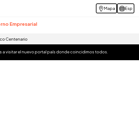
Mapa
Esp
rno Empresarial
ico Centenario
os a visitar el nuevo portal país donde coincidimos todos.