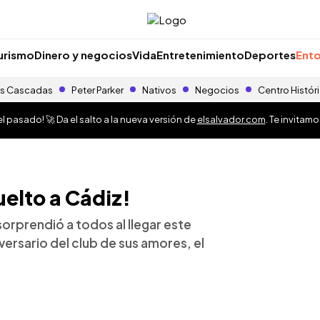
urismo
Dinero y negocios
Vida
Entretenimiento
Deportes
Ento
s Cascadas
Peter Parker
Nativos
Negocios
Centro Histór
 pasado! 🚀 Da el salto a la nueva versión de
elsalvador.com
. Te invitam
elto a Cádiz!
orprendió a todos al llegar este
versario del club de sus amores, el