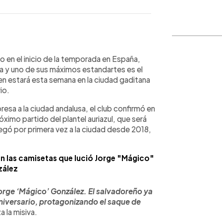
WhatsApp
Copiar link
en el inicio de la temporada en España,
ia y uno de sus máximos estandartes es el
ien estará esta semana en la ciudad gaditana
io.
resa a la ciudad andalusa, el club confirmó en
ximo partido del plantel auriazul, que será
legó por primera vez a la ciudad desde 2018,
on las camisetas que lució Jorge "Mágico"
ález
rge ‘Mágico’ González. El salvadoreño ya
aniversario, protagonizando el saque de
a la misiva.