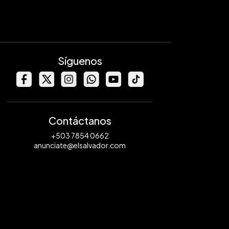
Síguenos
Contáctanos
+503 7854 0662
anunciate@elsalvador.com