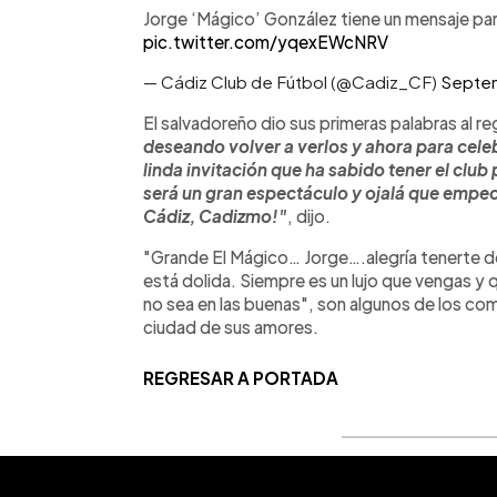
Jorge ‘Mágico’ González tiene un mensaje par
pic.twitter.com/yqexEWcNRV
— Cádiz Club de Fútbol (@Cadiz_CF)
Septem
El salvadoreño dio sus primeras palabras al r
deseando volver a verlos y ahora para celebr
linda invitación que ha sabido tener el club
será un gran espectáculo y ojalá que empec
Cádiz, Cadizmo!"
, dijo.
"Grande El Mágico… Jorge….alegría tenerte de
está dolida. Siempre es un lujo que vengas y
no sea en las buenas", son algunos de los come
ciudad de sus amores.
REGRESAR A PORTADA