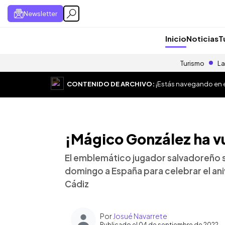
Newsletter
Inicio
Noticias
T
Turismo
La
CONTENIDO DE ARCHIVO:
¡Estás navegando en el
¡Mágico González ha vu
El emblemático jugador salvadoreño s
domingo a España para celebrar el ani
Cádiz
Por
Josué Navarrete
Publicado el 04 de septiembre de 2022