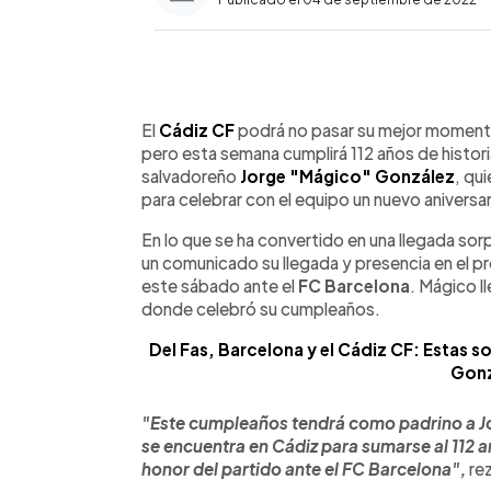
0:00
Facebook
Twitter
►
Escuchar artículo
El
Cádiz CF
podrá no pasar su mejor momento 
pero esta semana cumplirá 112 años de histor
salvadoreño
Jorge "Mágico" González
, qu
para celebrar con el equipo un nuevo aniversar
En lo que se ha convertido en una llegada sorp
un comunicado su llegada y presencia en el pró
este sábado ante el
FC Barcelona
. Mágico l
donde celebró su cumpleaños.
Del Fas, Barcelona y el Cádiz CF: Estas s
Gonz
"Este cumpleaños tendrá como padrino a Jo
se encuentra en Cádiz para sumarse al 112 
honor del partido ante el FC Barcelona",
rez