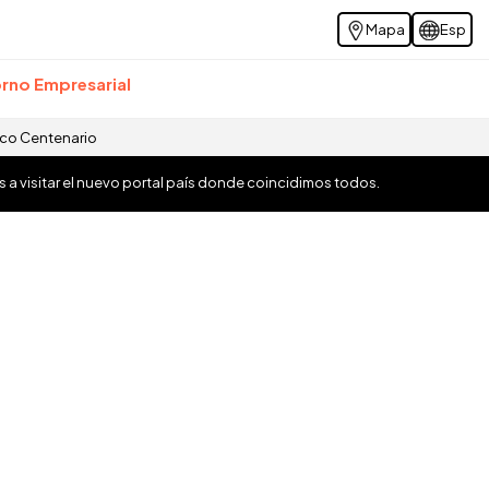
Mapa
Esp
rno Empresarial
ico Centenario
os a visitar el nuevo portal país donde coincidimos todos.