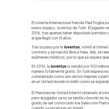
0:00
Facebook
Twitter
►
Escuchar artículo
El volante internacional francés Paul Pogba p
nuevo equipo, Juventus de Turín. El jugador re
2016, tras apenas haber disputado partidos 
al que llegó con 16 años.
Tras su paso por la
Juventus
, volvió al United
contrato y se marchó libre a Italia. Allá, se r
exámenes médicos, por lo que se espera que en
En 2016, la
Juventus
lo vendió por 100 millon
manera totalmente gratis. En Turín espera recu
considerado como uno de los mejores volant
en un United donde no brilló como se espera
El Manchester United intentó retenerlo al ofre
pero el jugador ya no se sentía cómodo en Ingla
grado de ser convocado a la Selección France
cuando ya estaba en el United.