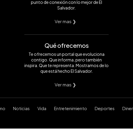
punto de conexión con lo mejor de El
Salvador.
Ver mas ❯
Qué ofrecemos
Te ofrecemos un portal que evoluciona
contigo. Que informa, pero también
inspira. Que te representa. Mostramos de lo
que está hecho El Salvador.
Ver mas ❯
smo
Noticias
Vida
Entretenimiento
Deportes
Dine