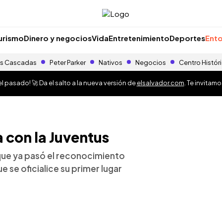
urismo
Dinero y negocios
Vida
Entretenimiento
Deportes
Ento
s Cascadas
Peter Parker
Nativos
Negocios
Centro Histór
 pasado! 🚀 Da el salto a la nueva versión de
elsalvador.com
. Te invitam
 con la Juventus
l que ya pasó el reconocimiento
 se oficialice su primer lugar