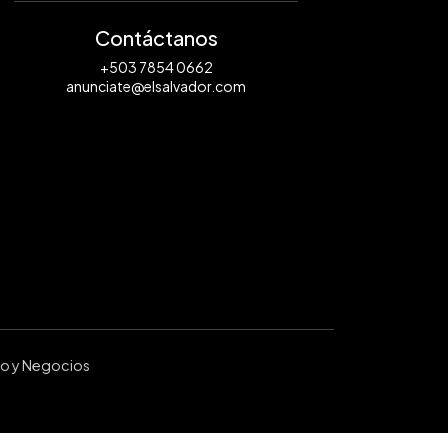
Contáctanos
+503 7854 0662
anunciate@elsalvador.com
ro y Negocios