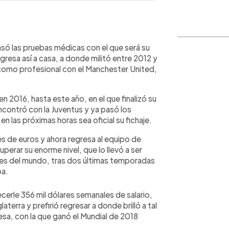
WhatsApp
Copiar link
asó las pruebas médicas con el que será su
gresa así a casa, a donde militó entre 2012 y
como profesional con el Manchester United,
 en 2016, hasta este año, en el que finalizó su
eencontró con la Juventus y ya pasó los
 las próximas horas sea oficial su fichaje.
es de euros y ahora regresa al equipo de
perar su enorme nivel, que lo llevó a ser
es del mundo, tras dos últimas temporadas
ba.
cerle 356 mil dólares semanales de salario,
terra y prefirió regresar a donde brilló a tal
sa, con la que ganó el Mundial de 2018