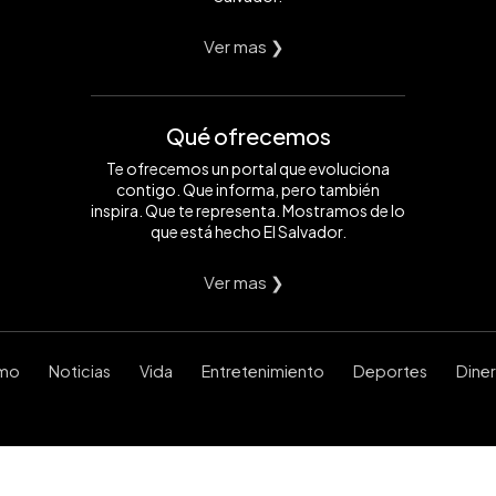
Ver mas ❯
Qué ofrecemos
Te ofrecemos un portal que evoluciona
contigo. Que informa, pero también
inspira. Que te representa. Mostramos de lo
que está hecho El Salvador.
Ver mas ❯
smo
Noticias
Vida
Entretenimiento
Deportes
Dine