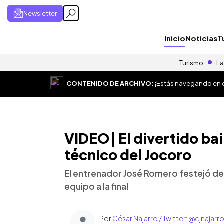
Newsletter
Inicio
Noticias
T
Turismo
La
CONTENIDO DE ARCHIVO:
¡Estás navegando en el
VIDEO| El divertido bai
técnico del Jocoro
El entrenador José Romero festejó de 
equipo a la final
Por
César Najarro / Twitter: @cjnajarr