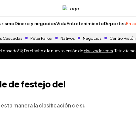
urismo
Dinero y negocios
Vida
Entretenimiento
Deportes
Ento
s Cascadas
Peter Parker
Nativos
Negocios
Centro Histór
 pasado! 🚀 Da el salto a la nueva versión de
elsalvador.com
. Te invitam
le de festejo del
esta manera la clasificación de su
o