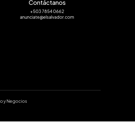
Contáctanos
+503 7854 0662
anunciate@elsalvador.com
ro y Negocios