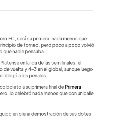
WhatsApp
Copiar link
oro
FC, será su primera, nada menos que
rincipio de torneo, pero poco a poco volvió
 lo que nadie pensaba.
latense en la ida de las semifinales, el
ido de vuelta y 4-3 en el global, aunque luego
e obligó a los penales.
co boleto a su primera final de
Primera
ro, lo celebró nada menos que con un baile
 equipo en plena demostración de sus dotes