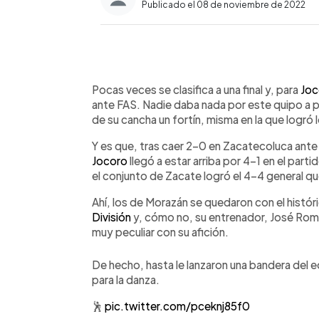
Publicado el 08 de noviembre de 2022
0:00
Facebook
Twitter
►
Escuchar artículo
Pocas veces se clasifica a una final y, para
Joc
ante FAS. Nadie daba nada por este quipo a p
de su cancha un fortín, misma en la que logró
Y es que, tras caer 2-0 en Zacatecoluca ante P
Jocoro
llegó a estar arriba por 4-1 en el part
el conjunto de Zacate logró el 4-4 general qu
Ahí, los de Morazán se quedaron con el históri
División
y, cómo no, su entrenador, José Rome
muy peculiar con su afición.
De hecho, hasta le lanzaron una bandera del
para la danza.
🕺
pic.twitter.com/pceknj85f0