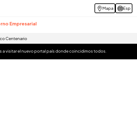
Mapa
Esp
rno Empresarial
ico Centenario
os a visitar el nuevo portal país donde coincidimos todos.