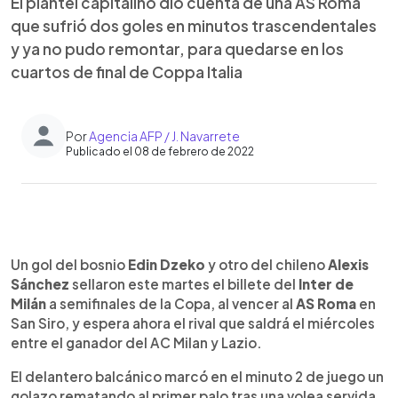
El plantel capitalino dio cuenta de una AS Roma
que sufrió dos goles en minutos trascendentales
y ya no pudo remontar, para quedarse en los
cuartos de final de Coppa Italia
Por
Agencia AFP / J. Navarrete
Publicado el 08 de febrero de 2022
0:00
►
Escuchar artículo
Un gol del bosnio
Edin Dzeko
y otro del chileno
Alexis
Sánchez
sellaron este martes el billete del
Inter de
Milán
a semifinales de la Copa, al vencer al
AS Roma
en
San Siro, y espera ahora el rival que saldrá el miércoles
entre el ganador del AC Milan y Lazio.
El delantero balcánico marcó en el minuto 2 de juego un
golazo rematando al primer palo tras una volea servida