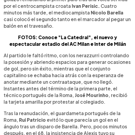
por el centrocampista croata
Ivan Perisic.
Cuatro
minutos más tarde, el mediocampista
Nicolo Barella
casi colocó el segundo tanto en el marcador al pegar un
balón en el travesaño.
FOTOS: Conoce "La Catedral", el nuevo y
espectacular estadio del AC Milan e Inter de Milán
Al partido le faltó ritmo, con los nerazzurri controlando
la posesión y abriendo espacios para generar ocasiones
de gol, pero sin éxito, mientras que el conjunto
capitalino se echaba hacia atrás con la esperanza de
anotar mediante un contraataque, que no llegó.
Instantes antes del término de la primera parte, el
técnico portugués de la Roma,
José Mourinho
, recibió
la tarjeta amarilla por protestar al colegiado.
Tras la reanudación, el guardameta portugués de la
Roma,
Rui Patricio
evitó lo que parecía un gol en el
ángulo tras un disparo de Barella. Pero, pocos minutos
después, en el 68, la insistencia de Alexis tuvo su