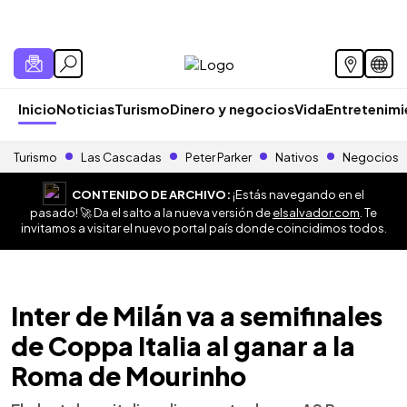
Inicio
Noticias
Turismo
Dinero y negocios
Vida
Entretenim
Turismo
Las Cascadas
Peter Parker
Nativos
Negocios
CONTENIDO DE ARCHIVO:
¡Estás navegando en el
pasado! 🚀 Da el salto a la nueva versión de
elsalvador.com
. Te
invitamos a visitar el nuevo portal país donde coincidimos todos.
Inter de Milán va a semifinales
de Coppa Italia al ganar a la
Roma de Mourinho