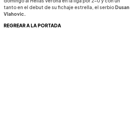
domingo al Hellas Verona en la liga por 2-0 y con un
tanto en el debut de su fichaje estrella, el serbio
Dusan
Vlahovic.
REGREAR A LA PORTADA