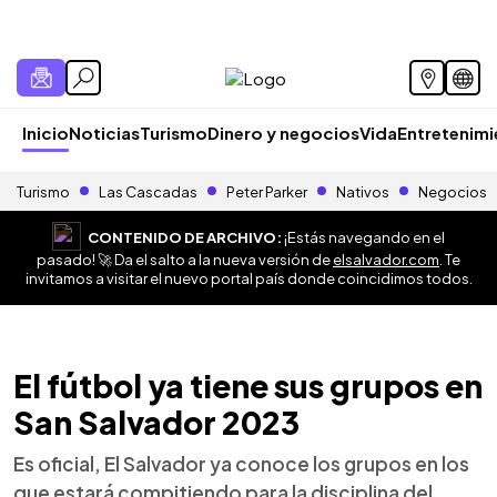
Inicio
Noticias
Turismo
Dinero y negocios
Vida
Entretenim
Turismo
Las Cascadas
Peter Parker
Nativos
Negocios
CONTENIDO DE ARCHIVO:
¡Estás navegando en el
pasado! 🚀 Da el salto a la nueva versión de
elsalvador.com
. Te
invitamos a visitar el nuevo portal país donde coincidimos todos.
El fútbol ya tiene sus grupos en
San Salvador 2023
Es oficial, El Salvador ya conoce los grupos en los
que estará compitiendo para la disciplina del