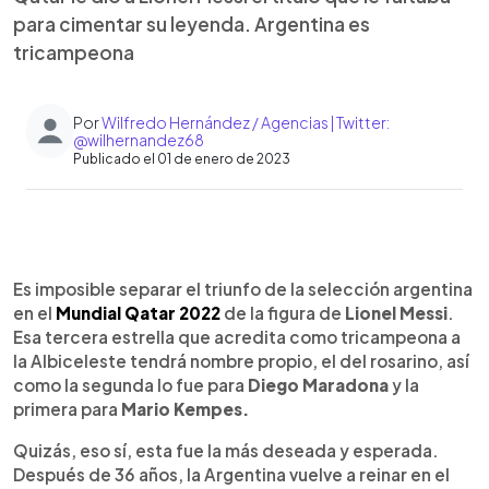
para cimentar su leyenda. Argentina es
tricampeona
Por
Wilfredo Hernández / Agencias | Twitter:
@wilhernandez68
Publicado el 01 de enero de 2023
0:00
►
Escuchar artículo
Es imposible separar el triunfo de la selección argentina
en el
Mundial Qatar 2022
de la figura de
Lionel Messi
.
Esa tercera estrella que acredita como tricampeona a
la Albiceleste tendrá nombre propio, el del rosarino, así
como la segunda lo fue para
Diego Maradona
y la
primera para
Mario Kempes.
Quizás, eso sí, esta fue la más deseada y esperada.
Después de 36 años, la Argentina vuelve a reinar en el