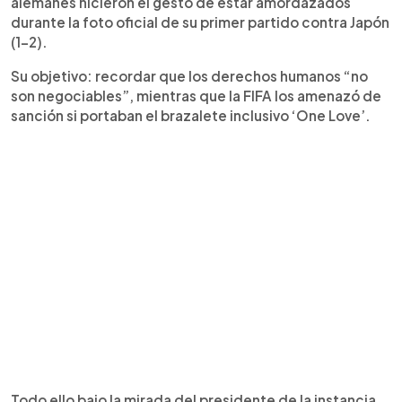
alemanes hicieron el gesto de estar amordazados
durante la foto oficial de su primer partido contra Japón
(1-2).
Su objetivo: recordar que los derechos humanos “no
son negociables”, mientras que la FIFA los amenazó de
sanción si portaban el brazalete inclusivo ‘One Love’.
Todo ello bajo la mirada del presidente de la instancia