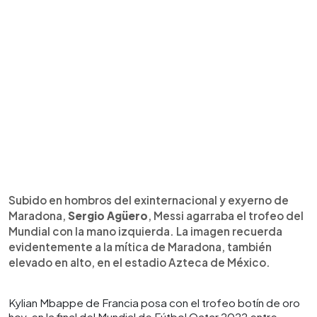
Subido en hombros del exinternacional y exyerno de
Maradona,
Sergio Agüero
, Messi agarraba el trofeo del
Mundial con la mano izquierda. La imagen recuerda
evidentemente a la mítica de Maradona, también
elevado en alto, en el estadio Azteca de México.
Kylian Mbappe de Francia posa con el trofeo botín de oro
hoy, en la final del Mundial de Fútbol Qatar 2022 entre