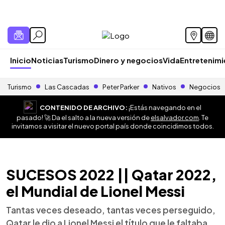
Inicio
Noticias
Turismo
Dinero y negocios
Vida
Entretenim
Turismo
Las Cascadas
Peter Parker
Nativos
Negocios
CONTENIDO DE ARCHIVO:
¡Estás navegando en el
pasado! 🚀 Da el salto a la nueva versión de
elsalvador.com
. Te
invitamos a visitar el nuevo portal país donde coincidimos todos.
SUCESOS 2022 || Qatar 2022,
el Mundial de Lionel Messi
Tantas veces deseado, tantas veces perseguido,
Qatar le dio a Lionel Messi el título que le faltaba