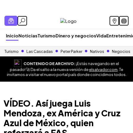
Inicio
Noticias
Turismo
Dinero y negocios
Vida
Entretenim
Turismo
Las Cascadas
Peter Parker
Nativos
Negocios
CONTENIDO DE ARCHIVO:
¡Estás navegando en el
pasado! 🚀 Da el salto a la nueva versión de
elsalvador.com
. Te
invitamos a visitar el nuevo portal país donde coincidimos todos.
VÍDEO. Así juega Luis
Mendoza, ex América y Cruz
Azul de México, quien
reforzará a FAS