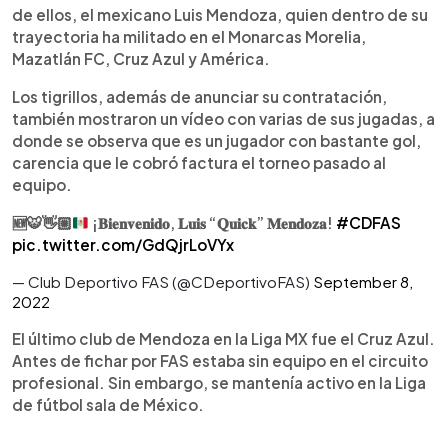
de ellos, el mexicano Luis Mendoza, quien dentro de su
trayectoria ha militado en el Monarcas Morelia,
Mazatlán FC, Cruz Azul y América.
Los tigrillos, además de anunciar su contratación,
también mostraron un vídeo con varias de sus jugadas, a
donde se observa que es un jugador con bastante gol,
carencia que le cobró factura el torneo pasado al
equipo.
🆕
🐯
👋🏼
¡𝐁𝐢𝐞𝐧𝐯𝐞𝐧𝐢𝐝𝐨, 𝐋𝐮𝐢𝐬 “𝐐𝐮𝐢𝐜𝐤” 𝐌𝐞𝐧𝐝𝐨𝐳𝐚!
#CDFAS
pic.twitter.com/GdQjrLoVYx
— Club Deportivo FAS (@CDeportivoFAS)
September 8,
2022
El último club de Mendoza en la Liga MX fue el Cruz Azul.
Antes de fichar por FAS estaba sin equipo en el circuito
profesional. Sin embargo, se mantenía activo en la Liga
de fútbol sala de México.