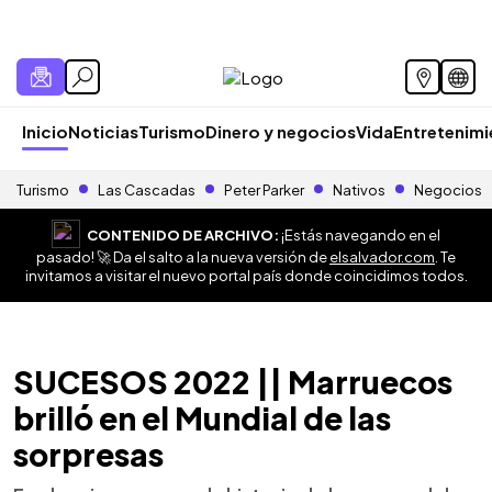
Inicio
Noticias
Turismo
Dinero y negocios
Vida
Entretenim
Turismo
Las Cascadas
Peter Parker
Nativos
Negocios
CONTENIDO DE ARCHIVO:
¡Estás navegando en el
pasado! 🚀 Da el salto a la nueva versión de
elsalvador.com
. Te
invitamos a visitar el nuevo portal país donde coincidimos todos.
SUCESOS 2022 || Marruecos
brilló en el Mundial de las
sorpresas