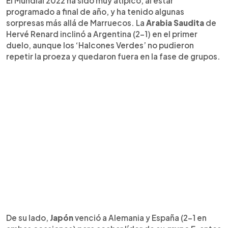
El Mundial 2022 ha sido muy atípico, al estar
programado a final de año, y ha tenido algunas
sorpresas más allá de Marruecos. La
Arabia Saudita
de
Hervé Renard inclinó a Argentina (2-1) en el primer
duelo, aunque los ‘Halcones Verdes’ no pudieron
repetir la proeza y quedaron fuera en la fase de grupos.
De su lado,
Japón
venció a Alemania y España (2-1 en