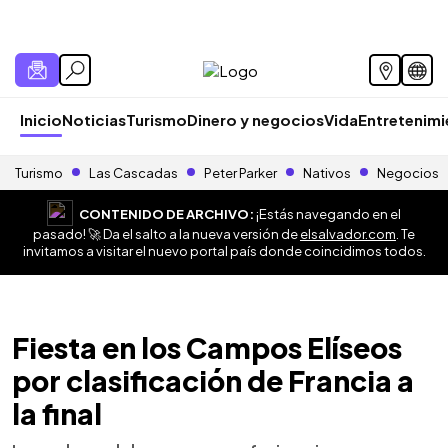
Inicio
Noticias
Turismo
Dinero y negocios
Vida
Entretenim
Turismo
Las Cascadas
Peter Parker
Nativos
Negocios
CONTENIDO DE ARCHIVO:
¡Estás navegando en el
pasado! 🚀 Da el salto a la nueva versión de
elsalvador.com
. Te
invitamos a visitar el nuevo portal país donde coincidimos todos.
Fiesta en los Campos Elíseos
por clasificación de Francia a
la final