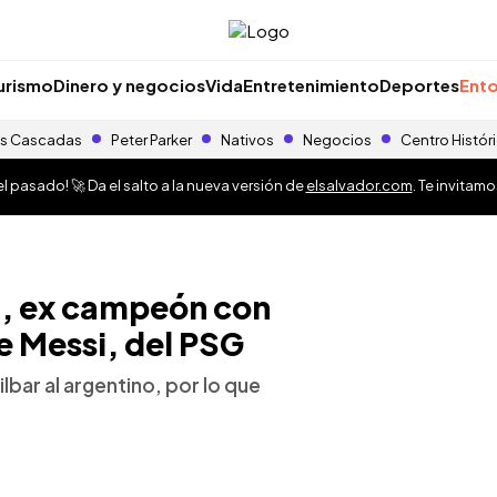
urismo
Dinero y negocios
Vida
Entretenimiento
Deportes
Ento
s Cascadas
Peter Parker
Nativos
Negocios
Centro Histór
 pasado! 🚀 Da el salto a la nueva versión de
elsalvador.com
. Te invitam
l", ex campeón con
de Messi, del PSG
ilbar al argentino, por lo que