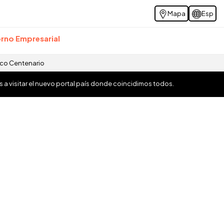
Mapa
Esp
rno Empresarial
ico Centenario
os a visitar el nuevo portal país donde coincidimos todos.