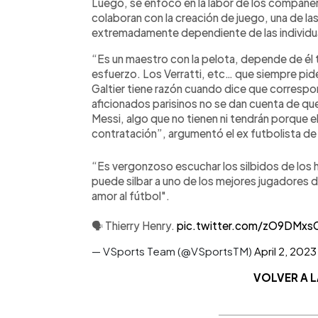
Luego, se enfocó en la labor de los compañe
colaboran con la creación de juego, una de las
extremadamente dependiente de las individu
“Es un maestro con la pelota, depende de él 
esfuerzo. Los Verratti, etc… que siempre pide
Galtier tiene razón cuando dice que correspo
aficionados parisinos no se dan cuenta de que
Messi, algo que no tienen ni tendrán porque ell
contratación”, argumentó el ex futbolista de
“Es vergonzoso escuchar los silbidos de los h
puede silbar a uno de los mejores jugadores 
amor al fútbol".
🗣️ Thierry Henry.
pic.twitter.com/zO9DMxs
— VSports Team (@VSportsTM)
April 2, 2023
VOLVER A 