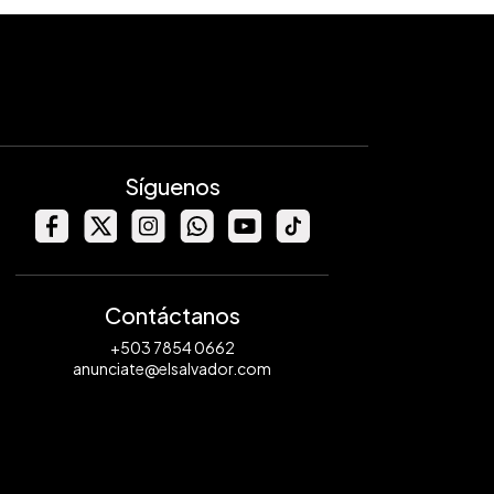
Síguenos
Contáctanos
+503 7854 0662
anunciate@elsalvador.com