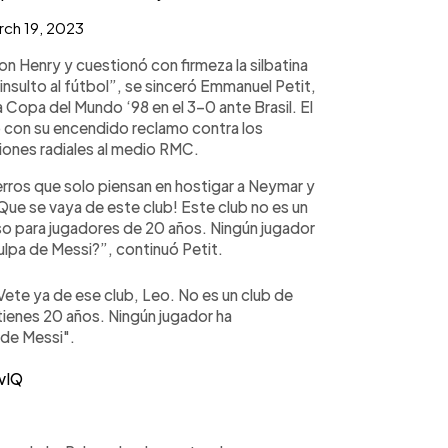
ch 19, 2023
n Henry y cuestionó con firmeza la silbatina
insulto al fútbol”, se sinceró Emmanuel Petit,
la Copa del Mundo ‘98 en el 3-0 ante Brasil. El
 con su encendido reclamo contra los
ciones radiales al medio RMC.
rros que solo piensan en hostigar a Neymar y
Que se vaya de este club! Este club no es un
luso para jugadores de 20 años. Ningún jugador
lpa de Messi?”, continuó Petit.
. Vete ya de ese club, Leo. No es un club de
i tienes 20 años. Ningún jugador ha
 de Messi".
vIQ