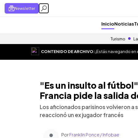
Newsletter
Inicio
Noticias
T
Turismo
La
CONTENIDO DE ARCHIVO:
¡Estás navegando en el
"Es un insulto al fútbo
Francia pide la salida 
Los aficionados parisinos volvieron a s
reaccionó un ex jugador francés
Por
Franklin Ponce / Infobae