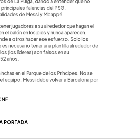
ros de La Pulga, dando a entender que no
 principales falencias del PSG,
alidades de Messi y Mbappé.
tener jugadores a su alrededor que hagan el
n el balón en los pies y nunca aparecen.
nde a otros hacer ese esfuerzo. Solo los
 es necesario tener una plantilla alrededor de
os (los líderes) son falsos en su
 52 años.
inchas en el Parque de los Príncipes. No se
del equipo. Messi debe volver a Barcelona por
CNF
LA PORTADA