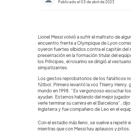
Publicado el 03 de abril de 2023
0:00
Facebook
Twitter
►
Escuchar artículo
Lionel Messi volvió a sufrir el maltrato de alg
encuentro frente a Olympique de Lyon corresp
oyeron fuertes silbidos contra el capitán de
presentación en la formación titular del equi
los Príncipes, el rosarino se dirigió al vestuar
simpatizantes.
Los gestos reprobatorios de los fanáticos no
fútbol. Primero levantó la voz Thierry Henry, 
mundo en 1998. “Es vergonzoso escuchar los s
ayudan. Estamos hablando del mejor jugador 
verle terminar su carrera en el Barcelona”, dijo
Inglaterra y fue compañero de Leo en el equi
Con el estadio más lleno, se vuelve a repeti
mientras que con Messi hay aplausos y pitos