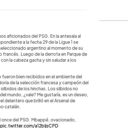
WhatsApp
Copiar link
unos aficionados del PSG. En la antesala al
ondiente a la fecha 29 de la Ligue 1 se
l seleccionado argentino al momento de su
po francés. Luego de la derrota en Parque de
io con la cabeza gacha y sin saludar a los
 fueron bien recibidos en el ambiente del
gloria de la selección francesa y campeón del
ilbidos de los hinchas. Los silbidos no
del mundo, ¿vale? Me gustaría, es un deseo,
 el delantero que brilló en el Arsenal de
po catalán.
r el once del PSG. Mbappé, ovacionado,
.
pic.twitter.com/a12bIjsCPD