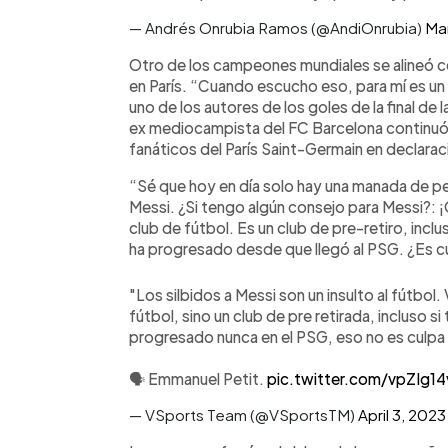
— Andrés Onrubia Ramos (@AndiOnrubia)
Mar
Otro de los campeones mundiales se alineó co
en París. “Cuando escucho eso, para mí es un 
uno de los autores de los goles de la final de 
ex mediocampista del FC Barcelona continuó
fanáticos del París Saint-Germain en declara
“Sé que hoy en día solo hay una manada de pe
Messi. ¿Si tengo algún consejo para Messi?: ¡
club de fútbol. Es un club de pre-retiro, inc
ha progresado desde que llegó al PSG. ¿Es cu
"Los silbidos a Messi son un insulto al fútbol
fútbol, sino un club de pre retirada, incluso s
progresado nunca en el PSG, eso no es culpa
🗣️ Emmanuel Petit.
pic.twitter.com/vpZIg14
— VSports Team (@VSportsTM)
April 3, 2023