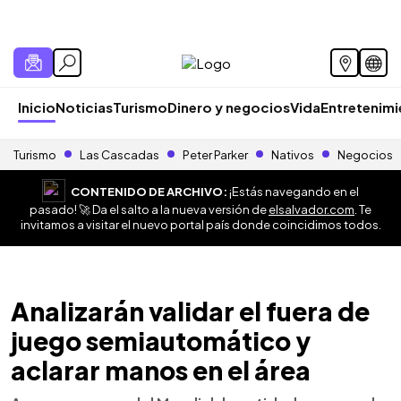
Inicio
Noticias
Turismo
Dinero y negocios
Vida
Entretenim
Turismo
Las Cascadas
Peter Parker
Nativos
Negocios
CONTENIDO DE ARCHIVO:
¡Estás navegando en el
pasado! 🚀 Da el salto a la nueva versión de
elsalvador.com
. Te
invitamos a visitar el nuevo portal país donde coincidimos todos.
Analizarán validar el fuera de
juego semiautomático y
aclarar manos en el área