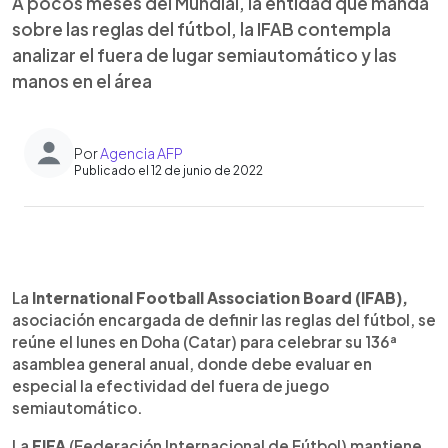
A pocos meses del Mundial, la entidad que manda
sobre las reglas del fútbol, la IFAB contempla
analizar el fuera de lugar semiautomático y las
manos en el área
Por
Agencia AFP
Publicado el 12 de junio de 2022
0:00
►
Escuchar artículo
La
International Football Association Board (IFAB),
asociación encargada de definir las reglas del fútbol, se
reúne el lunes en Doha (Catar) para celebrar su 136ª
asamblea general anual, donde debe evaluar en
especial la efectividad del fuera de juego
semiautomático.
La
FIFA
(Federación Internacional de Fútbol) mantiene