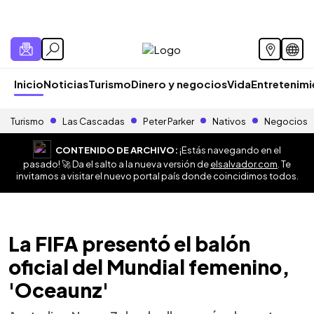
Inicio
Noticias
Turismo
Dinero y negocios
Vida
Entretenim
Turismo
Las Cascadas
Peter Parker
Nativos
Negocios
CONTENIDO DE ARCHIVO:
¡Estás navegando en el
pasado! 🚀 Da el salto a la nueva versión de
elsalvador.com
. Te
invitamos a visitar el nuevo portal país donde coincidimos todos.
La FIFA presentó el balón
oficial del Mundial femenino,
'Oceaunz'