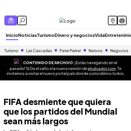
Inicio
Noticias
Turismo
Dinero y negocios
Vida
Entretenim
Turismo
Las Cascadas
Peter Parker
Nativos
Negocios
CONTENIDO DE ARCHIVO:
¡Estás navegando en el
pasado! 🚀 Da el salto a la nueva versión de
elsalvador.com
. Te
invitamos a visitar el nuevo portal país donde coincidimos todos.
FIFA desmiente que quiera
que los partidos del Mundial
sean más largos