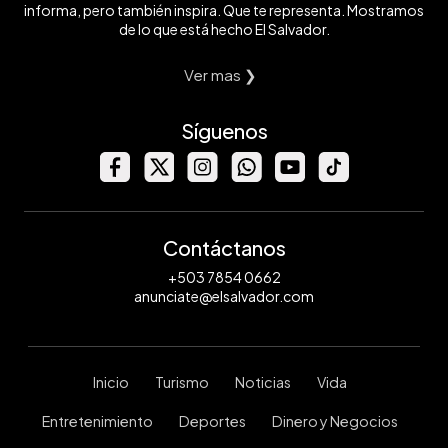
informa, pero también inspira. Que te representa. Mostramos
de lo que está hecho El Salvador.
Ver mas ❯
Síguenos
Contáctanos
+503 7854 0662
anunciate@elsalvador.com
Inicio
Turismo
Noticias
Vida
Entretenimiento
Deportes
Dinero y Negocios