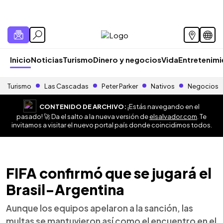
Inicio
Noticias
Turismo
Dinero y negocios
Vida
Entretenim
Turismo
Las Cascadas
Peter Parker
Nativos
Negocios
CONTENIDO DE ARCHIVO:
¡Estás navegando en el
pasado! 🚀 Da el salto a la nueva versión de
elsalvador.com
. Te
invitamos a visitar el nuevo portal país donde coincidimos todos.
FIFA confirmó que se jugará el
Brasil-Argentina
Aunque los equipos apelaron a la sanción, las
multas se mantuvieron así como el encuentro en el