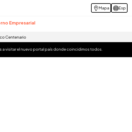
Mapa
Esp
rno Empresarial
ico Centenario
os a visitar el nuevo portal país donde coincidimos todos.