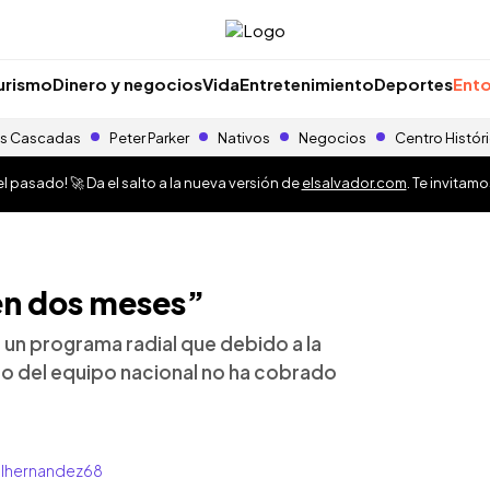
urismo
Dinero y negocios
Vida
Entretenimiento
Deportes
Ento
s Cascadas
Peter Parker
Nativos
Negocios
Centro Histór
 pasado! 🚀 Da el salto a la nueva versión de
elsalvador.com
. Te invitam
en dos meses”
 un programa radial que debido a la
ico del equipo nacional no ha cobrado
wilhernandez68