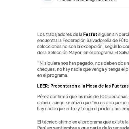
0:00
Facebook
Twitter
►
Escuchar artículo
Los trabajadores de la
Fesfut
siguen sin perci
encuentra la Federación Salvadoreña de Fútbo
selecciones no son la excepción, según lo c
de la Selección Mayor, en el programa El Salv
“Ni siquiera nos han pagado, nos deben dos m
cheques, no hay nadie que venga y tenga el p
en el programa.
LEER: Presentaron a la Mesa de las Fuerzas
Pérez confirmó que las más de 100 personas q
salario, aunque matizó que “no es porque no 
hay nadie que entre y tenga el poder para em
El técnico afirmó en el programa que existe la
Perú en septiembre y que parte de lo recaud