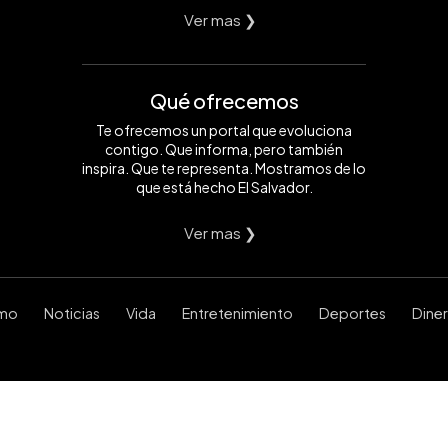
Ver mas ❯
Qué ofrecemos
Te ofrecemos un portal que evoluciona
contigo. Que informa, pero también
inspira. Que te representa. Mostramos de lo
que está hecho El Salvador.
Ver mas ❯
smo
Noticias
Vida
Entretenimiento
Deportes
Dine