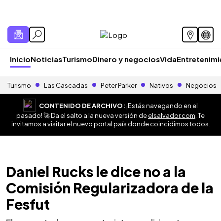
Inicio
Noticias
Turismo
Dinero y negocios
Vida
Entretenim
Turismo
Las Cascadas
Peter Parker
Nativos
Negocios
CONTENIDO DE ARCHIVO:
¡Estás navegando en el
pasado! 🚀 Da el salto a la nueva versión de
elsalvador.com
. Te
invitamos a visitar el nuevo portal país donde coincidimos todos.
Daniel Rucks le dice no a la
Comisión Regularizadora de la
Fesfut