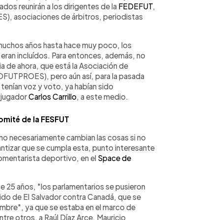
os reunirán a los dirigentes de la
FEDEFUT
,
ES), asociaciones de árbitros, periodistas
 muchos años hasta hace muy poco, los
o eran incluídos. Para entonces, además, no
ia de ahora, que está la Asociación de
SOFUTPROES), pero aún así, para la pasada
enían voz y voto, ya habían sido
xjugador
Carlos Carrillo
, a este medio.
comité de la FESFUT
no necesariamente cambian las cosas si no
ntizar que se cumpla esta, punto interesante
mentarista deportivo, en el
Space de
ce 25 años, "los parlamentarios se pusieron
tido de El Salvador contra Canadá, que se
embre", ya que se estaba en el marco de
ntre otros, a Raúl Díaz Arce, Mauricio