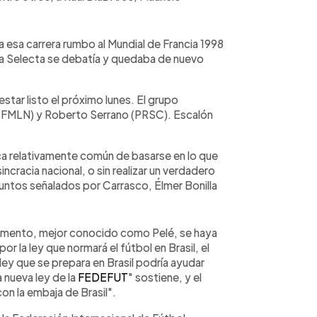
 esa carrera rumbo al Mundial de Francia 1998
la Selecta se debatía y quedaba de nuevo
estar listo el próximo lunes. El grupo
 (FMLN) y Roberto Serrano (PRSC). Escalón
ica relativamente común de basarse en lo que
incracia nacional, o sin realizar un verdadero
 puntos señalados por Carrasco, Élmer Bonilla
imento, mejor conocido como Pelé, se haya
 la ley que normará el fútbol en Brasil, el
ley que se prepara en Brasil podría ayudar
 nueva ley de la
FEDEFUT
" sostiene, y el
n la embaja de Brasil".