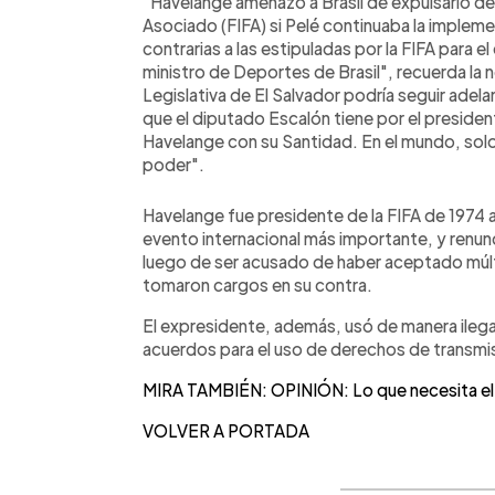
"Havelange amenazó a Brasil de expulsarlo de 
Asociado (FIFA) si Pelé continuaba la implemen
contrarias a las estipuladas por la FIFA para el
ministro de Deportes de Brasil", recuerda la
Legislativa de El Salvador podría seguir adel
que el diputado Escalón tiene por el president
Havelange con su Santidad. En el mundo, solo
poder".
Havelange fue presidente de la FIFA de 1974 a
evento internacional más importante, y renunc
luego de ser acusado de haber aceptado múlt
tomaron cargos en su contra.
El expresidente, además, usó de manera ilegal
acuerdos para el uso de derechos de transmis
MIRA TAMBIÉN: OPINIÓN: Lo que necesita el 
VOLVER A PORTADA