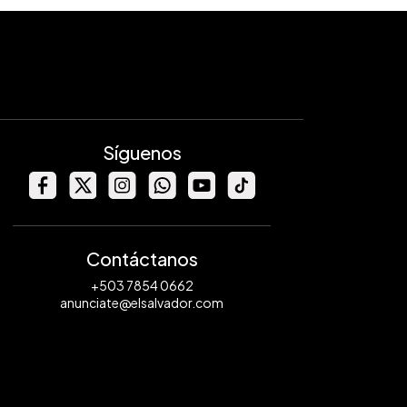
Síguenos
Contáctanos
+503 7854 0662
anunciate@elsalvador.com