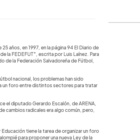
o
WhatsApp
Copiar link
5 años, en 1997, en la página 94 El Diario de
 de la FEDEFUT", escrita por Luis Laínez. Para
o de la Federación Salvadoreña de Fútbol,
 fútbol nacional, los problemas han sido
 un foro entre distintos sectores para tratar
dice el diputado Gerardo Escalón, de ARENA,
o de cambios radicales era algo común, pero,
Educación tiene la tarea de organizar un foro
alompié para proponer una nueva Ley de la