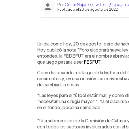
Por
César Najarro / Twitter: @cjnajarr
Publicado el 20 de agosto de 2022
0:00
Facebook
Twitter
►
Escuchar artículo
Un día como hoy, 20 de agosto, pero de hace 2
Hoy publicó la nota "Foro elaborará nueva ley
entondes, la FEDEFUT era el nombre abreviad
que luego pasaría a ser
FESFUT
.
Como ha ocurrido a lo largo de la historia del
recurrentes y, en esa ocasión, se convocaba a
de cambiar las cosas.
"Las leyes para el fútbol están mal; y como 
'necesitan una cirugía mayor'". Ya el discurs
en el fondo, poco ha cambiado.
"Una subcomisión de la Comisión de Cultura y 
con todos los sectores involucrados con el b