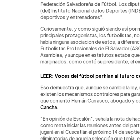
Federación Salvadoreña de Fútbol. Los diputad
(del) Instituto Nacional de los Deportes (IND
deportivos y entrenadores".
Curiosamente, y como siguió siendo así por
principales protagonistas, los futbolistas, n
había ninguna asociación de estos, a diferenc
Futbolistas Profesionales de El Salvador (A
Asamblea, y aunque en estatutos estaba que t
marginados, como contó su presidente, el e
LEER: Voces del fútbol perfilan al futuro 
Eso demuestra que, aunque se cambie la ley, 
existen los mecanismos contralores para gara
que comentó Hernán Carrasco, abogado y co
Cancha
.
"En opinión de Escalón", señala la nota de ha
como meta iniciar las reuniones antes del par
jugará en el Cuscatlán el próximo 14 de septi
eliminatorias de aquella selección que tenía, e