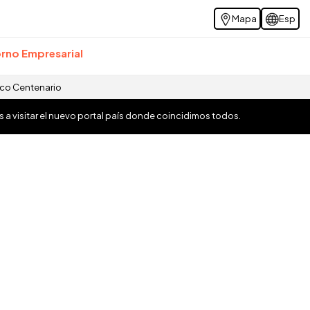
Mapa
Esp
rno Empresarial
ico Centenario
os a visitar el nuevo portal país donde coincidimos todos.