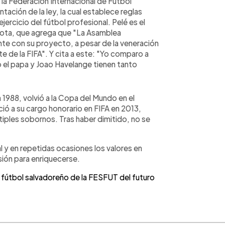
la Federación Internacional de Fútbol
tación de la ley, la cual establece reglas
 ejercicio del fútbol profesional. Pelé es el
 nota, que agrega que "La Asamblea
ante con su proyecto, a pesar de la veneración
e de la FIFA". Y cita a este: "Yo comparo a
 el papa y Joao Havelange tienen tanto
 1988, volvió a la Copa del Mundo en el
ió a su cargo honorario en FIFA en 2013,
iples sobornos. Tras haber dimitido, no se
 y en repetidas ocasiones los valores en
ión para enriquecerse.
fútbol salvadoreño de la FESFUT del futuro