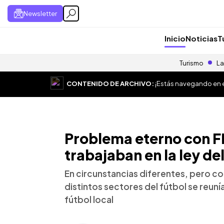
Newsletter
Inicio
Noticias
T
Turismo
La
CONTENIDO DE ARCHIVO:
¡Estás navegando en el
Problema eterno con F
trabajaban en la ley del
En circunstancias diferentes, pero c
distintos sectores del fútbol se reuní
fútbol local