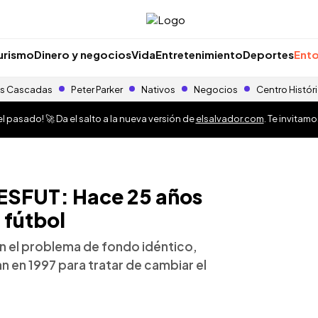
urismo
Dinero y negocios
Vida
Entretenimiento
Deportes
Ento
s Cascadas
Peter Parker
Nativos
Negocios
Centro Histór
 pasado! 🚀 Da el salto a la nueva versión de
elsalvador.com
. Te invitam
ESFUT: Hace 25 años
 fútbol
on el problema de fondo idéntico,
an en 1997 para tratar de cambiar el