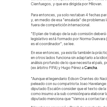
Cienfuegos, y que era dirigida por Milovan.
Para entonces, ya solo restaban 4 fechas para
y, en medio de esa "ensalada" de problemas 
fuera de competición internacional.
"El plan de trabajo de la sub comisión deberá 
legislativo está formado por Norma Guevara
es el coordinador", se lee.
En ese entonces, ya existía también la práct
en otros lados funciona sin adaptarlo a la idios
análisis profundo de lo que necesita el país,
(ex árbitro FIFA) y Hugo Pérez a
Cancha
.
"Aunque el legendario Edson Orantes do Nac
peleado con su compatriota Joao Havelange por
diputado Escalón consider que el texto de la 
como insumo a la sub comisiónpara elaborar la
diputado menciona que "Vamos a contactar co