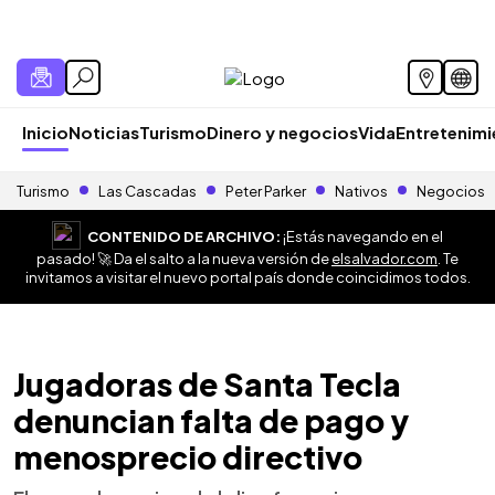
Inicio
Noticias
Turismo
Dinero y negocios
Vida
Entretenim
Turismo
Las Cascadas
Peter Parker
Nativos
Negocios
CONTENIDO DE ARCHIVO:
¡Estás navegando en el
pasado! 🚀 Da el salto a la nueva versión de
elsalvador.com
. Te
invitamos a visitar el nuevo portal país donde coincidimos todos.
Jugadoras de Santa Tecla
denuncian falta de pago y
menosprecio directivo