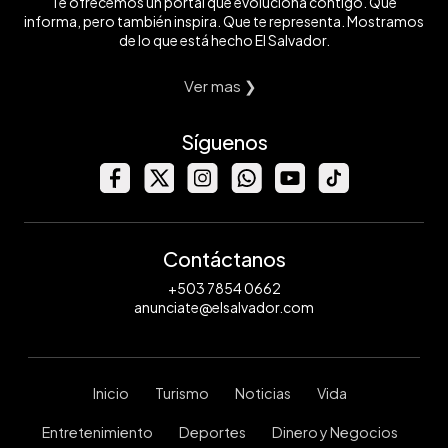
Te ofrecemos un portal que evoluciona contigo. Que
informa, pero también inspira. Que te representa. Mostramos
de lo que está hecho El Salvador.
Ver mas ❯
Síguenos
Contáctanos
+503 7854 0662
anunciate@elsalvador.com
Inicio
Turismo
Noticias
Vida
Entretenimiento
Deportes
Dinero y Negocios