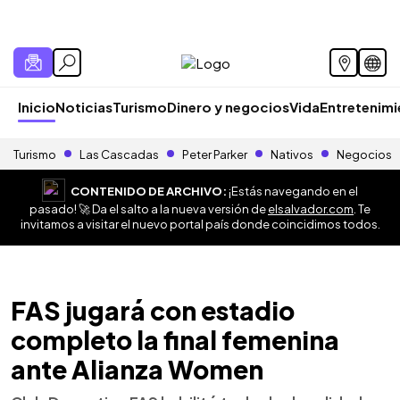
Inicio
Noticias
Turismo
Dinero y negocios
Vida
Entretenim
Turismo
Las Cascadas
Peter Parker
Nativos
Negocios
CONTENIDO DE ARCHIVO:
¡Estás navegando en el
pasado! 🚀 Da el salto a la nueva versión de
elsalvador.com
. Te
invitamos a visitar el nuevo portal país donde coincidimos todos.
FAS jugará con estadio
completo la final femenina
ante Alianza Women