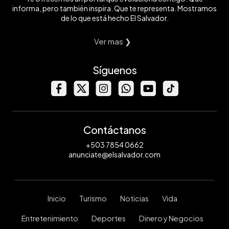
informa, pero también inspira. Que te representa. Mostramos
de lo que está hecho El Salvador.
Ver mas ❯
Síguenos
Contáctanos
+503 7854 0662
anunciate@elsalvador.com
Inicio
Turismo
Noticias
Vida
Entretenimiento
Deportes
Dinero y Negocios