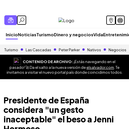
Inicio
Noticias
Turismo
Dinero y negocios
Vida
Entretenim
Turismo
Las Cascadas
Peter Parker
Nativos
Negocios
CONTENIDO DE ARCHIVO:
¡Estás navegando en el
pasado! 🚀 Da el salto a la nueva versión de
elsalvador.com
. Te
invitamos a visitar el nuevo portal país donde coincidimos todos.
Presidente de España
considera "un gesto
inaceptable" el beso a Jenni
Hermoso