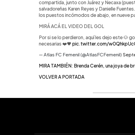
compartida, junto con Juárez y Necaxa (puesto
salvadoreñas Karen Reyes y Danielle Fuentes. 
los puestos incómodos de abajo, en nueve pa
MIRÁ ACÁ EL VIDEO DEL GOL
Por si se lo perdieron, aquí les dejo este 🐶 g
necesarias ❤️🖤
pic.twitter.com/w0QhkpU
— Atlas FC Femenil (@AtlasFCFemenil)
Sept
MIRA TAMBIÉN: Brenda Cerén, una joya de br
VOLVER A PORTADA