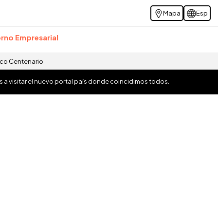
Mapa
Esp
rno Empresarial
ico Centenario
os a visitar el nuevo portal país donde coincidimos todos.