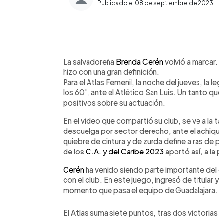
Publicado el 08 de septiembre de 2023
0:00
Facebook
Twitter
►
Escuchar artículo
La salvadoreña
Brenda Cerén
volvió a marcar
hizo con una gran definición.
Para el Atlas Femenil, la noche del jueves, la le
los 60', ante el Atlético San Luis. Un tanto q
positivos sobre su actuación.
En el video que compartió su club, se ve a la
descuelga por sector derecho, ante el achique
quiebre de cintura y de zurda define a ras de 
de los
C.A. y del Caribe 2023
aportó así, a la 
Cerén
ha venido siendo parte importante del
con el club. En este juego, ingresó de titular
momento que pasa el equipo de Guadalajara.
El Atlas suma siete puntos, tras dos victorias