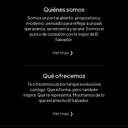
Quiénes somos
Somos un portal abierto, propositivo y
moderno, pensado para reflejar a un país
que avanza, se reinventa y se une. Somos el
punto de conexión con lo mejor de El
Salvador.
Ver mas ❯
Qué ofrecemos
Te ofrecemos un portal que evoluciona
contigo. Que informa, pero también
inspira. Que te representa. Mostramos de lo
que está hecho El Salvador.
Ver mas ❯