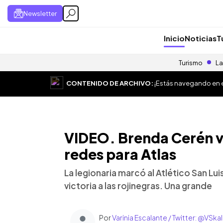
Newsletter
Inicio
Noticias
T
Turismo
La
CONTENIDO DE ARCHIVO:
¡Estás navegando en el
VIDEO. Brenda Cerén v
redes para Atlas
La legionaria marcó al Atlético San Luis
victoria a las rojinegras. Una grande
Por
Varinia Escalante / Twitter: @VSka