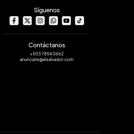
Síguenos
Contáctanos
+503 7854 0662
anunciate@elsalvador.com