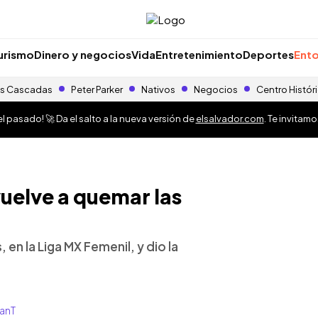
urismo
Dinero y negocios
Vida
Entretenimiento
Deportes
Ento
s Cascadas
Peter Parker
Nativos
Negocios
Centro Histór
 pasado! 🚀 Da el salto a la nueva versión de
elsalvador.com
. Te invitam
uelve a quemar las
, en la Liga MX Femenil, y dio la
lanT