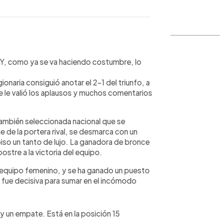
WhatsApp
Copiar link
. Y, como ya se va haciendo costumbre, lo
gionaria consiguió anotar el 2-1 del triunfo, a
ue le valió los aplausos y muchos comentarios
 también seleccionada nacional que se
 de la portera rival, se desmarca con un
piso un tanto de lujo. La ganadora de bronce
postre a la victoria del equipo.
 equipo femenino, y se ha ganado un puesto
 y fue decisiva para sumar en el incómodo
 y un empate. Está en la posición 15