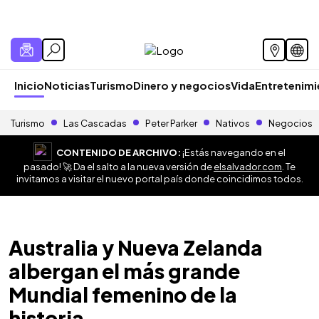
Inicio
Noticias
Turismo
Dinero y negocios
Vida
Entretenim
Turismo
Las Cascadas
Peter Parker
Nativos
Negocios
CONTENIDO DE ARCHIVO:
¡Estás navegando en el
pasado! 🚀 Da el salto a la nueva versión de
elsalvador.com
. Te
invitamos a visitar el nuevo portal país donde coincidimos todos.
Australia y Nueva Zelanda
albergan el más grande
Mundial femenino de la
historia