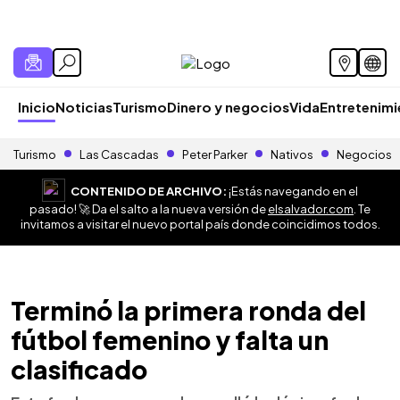
Inicio
Noticias
Turismo
Dinero y negocios
Vida
Entretenim
Turismo
Las Cascadas
Peter Parker
Nativos
Negocios
CONTENIDO DE ARCHIVO:
¡Estás navegando en el
pasado! 🚀 Da el salto a la nueva versión de
elsalvador.com
. Te
invitamos a visitar el nuevo portal país donde coincidimos todos.
Terminó la primera ronda del
fútbol femenino y falta un
clasificado