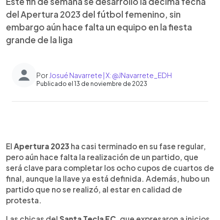
Este fin de semana se desarrolló la décima fecha
del Apertura 2023 del fútbol femenino, sin
embargo aún hace falta un equipo en la fiesta
grande de la liga
Por
Josué Navarrete | X: @JNavarrete_EDH
Publicado el 13 de noviembre de 2023
0:00
►
Escuchar artículo
El
Apertura 2023
ha casi terminado en su fase regular,
pero aún hace falta la realización de un partido, que
será clave para completar los ocho cupos de cuartos de
final, aunque la llave ya está definida. Además, hubo un
partido que no se realizó, al estar en calidad de
protesta.
Las chicas del
Santa Tecla FC
, que expresaron a inicios