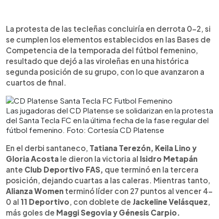
La protesta de las tecleñas concluiría en derrota 0-2, si
se cumplen los elementos establecidos en las Bases de
Competencia de la temporada del fútbol femenino,
resultado que dejó a las viroleñas en una histórica
segunda posición de su grupo, con lo que avanzaron a
cuartos de final.
Las jugadoras del CD Platense se solidarizan en la protesta
del Santa Tecla FC en la última fecha de la fase regular del
fútbol femenino. Foto: Cortesía CD Platense
En el derbi santaneco,
Tatiana Terezón, Keila Lino y
Gloria Acosta
le dieron la victoria al
Isidro Metapán
ante
Club Deportivo FAS,
que terminó en la tercera
posición, dejando cuartas a las caleras. Mientras tanto,
Alianza Women
terminó líder con 27 puntos al vencer 4-
0 al
11 Deportivo
, con doblete de
Jackeline Velásquez
,
más goles de
Maggi Segovia y Génesis Carpio.