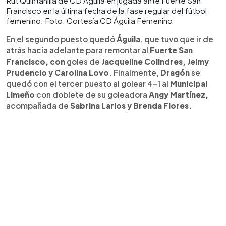
Rut Quintanilla de CD Águila en jugada ante Fuerte San
Francisco en la última fecha de la fase regular del fútbol
femenino. Foto: Cortesía CD Águila Femenino
En el segundo puesto quedó
Águila
, que tuvo que ir de
atrás hacia adelante para remontar al
Fuerte San
Francisco, con
goles de
Jacqueline Colindres, Jeimy
Prudencio y Carolina Lovo
. Finalmente,
Dragón
se
quedó con el tercer puesto al golear 4-1 al
Municipal
Limeño
con doblete de su goleadora
Angy Martínez,
acompañada de
Sabrina Larios y Brenda Flores.