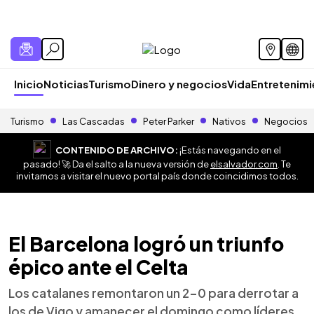
Inicio
Noticias
Turismo
Dinero y negocios
Vida
Entretenim
Turismo
Las Cascadas
Peter Parker
Nativos
Negocios
CONTENIDO DE ARCHIVO:
¡Estás navegando en el
pasado! 🚀 Da el salto a la nueva versión de
elsalvador.com
. Te
invitamos a visitar el nuevo portal país donde coincidimos todos.
El Barcelona logró un triunfo
épico ante el Celta
Los catalanes remontaron un 2-0 para derrotar a
los de Vigo y amanecer el domingo como líderes