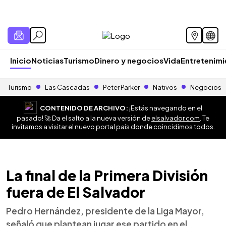
Inicio
Noticias
Turismo
Dinero y negocios
Vida
Entretenim
Turismo
Las Cascadas
Peter Parker
Nativos
Negocios
CONTENIDO DE ARCHIVO:
¡Estás navegando en el
pasado! 🚀 Da el salto a la nueva versión de
elsalvador.com
. Te
invitamos a visitar el nuevo portal país donde coincidimos todos.
La final de la Primera División
fuera de El Salvador
Pedro Hernández, presidente de la Liga Mayor,
señaló que plantean jugar ese partido en el